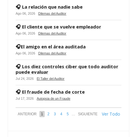
🎧 La relación que nadie sabe
Ago 06, 2026
Dilemas del Auditor
🎧 El cliente que se vuelve empleador
Ago 06, 2026
Dilemas del Auditor
🎧El amigo en el área auditada
Ago 06, 2026
Dilemas del Auditor
🎧 Los diez controles ciber que todo auditor
puede evaluar
Jul 24, 2026
El Taller del Auditor
🎧 El fraude de fecha de corte
Jul 17, 2026
Autopsia de un Fraude
Ver Todo
ANTERIOR
1
2
3
4
5
…
SIGUIENTE