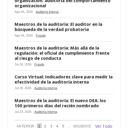
organización: auditoría del comportamiento
organizacional
Ago 04, 2026
Auditoría Interna
Maestros de la auditoría: El auditor en la
búsqueda de la verdad probatoria
Ago 04, 2026
Fraude
Maestros de la auditoría: Más allá de la
regulación: el oficial de cumplimiento frente
al riesgo de conducta
Jul 29, 2026
Fraude
Curso Virtual: Indicadores clave para medir la
efectividad de la auditoría interna
Jul 28, 2026
Auditoría Interna
Maestros de la auditoría: El nuevo DEA: los
100 primeros días del recién nombrado
Jul 23, 2026
Auditoría Interna
Ver Todo
ANTERIOR
1
2
3
4
5
…
SIGUIENTE