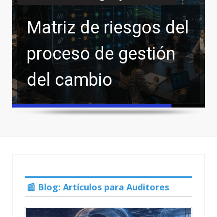
Matriz de riesgos del
proceso de gestión
del cambio
Compliance
La regulación de la
inteligencia artificial
- El Reglamento (UE)
📰 Blog: Artículos para Auditores
2026/1744