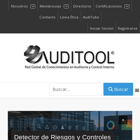
Nosotros
Membresías
Directorio
Certificaciones
Contacto
Línea Ética
AudiTube
Iniciar Sesión
Registrarse
Buscar
Buscar
Detector de Riesgos y Controles