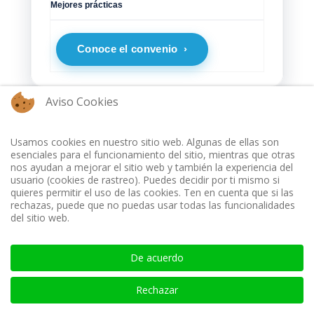
Mejores prácticas
Conoce el convenio ›
Aviso Cookies
CURSOS PRESENCIALES ONLINE
Usamos cookies en nuestro sitio web. Algunas de ellas son
esenciales para el funcionamiento del sitio, mientras que otras
Programa Intensivo: Las Pruebas de Fuego del Auditor
nos ayudan a mejorar el sitio web y también la experiencia del
ante el Comité de Auditoría
usuario (cookies de rastreo). Puedes decidir por ti mismo si
Cursos en Vivo
quieres permitir el uso de las cookies. Ten en cuenta que si las
rechazas, puede que no puedas usar todas las funcionalidades
del sitio web.
Curso Taller Presencial: Plan de Auditoría Interna 2027
basado en Riesgos según las NOGAI Por: Nahun Frett
Cursos en Vivo
De acuerdo
Rechazar
Congreso Internacional de Expertos Antifraude. CIE-AF
Cursos en Vivo