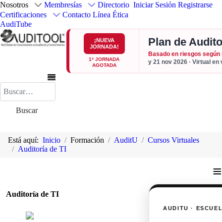
Nosotros
Membresías
Directorio
Iniciar Sesión
Registrarse
Certificaciones
Contacto
Línea Ética
AudiTube
Plan de Audito
¡NUEVA
JORNADA!
Basado en riesgos según
1ª JORNADA
y 21 nov 2026 · Virtual en
AGOTADA
Buscar
Buscar
Está aquí:
Inicio
Formación
AuditU
Cursos Virtuales
Auditoría de TI
≡
Auditoría de TI
AUDITU · ESCUE