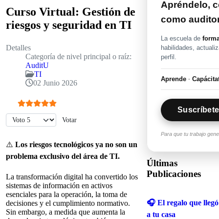
Apréndelo, ce
Curso Virtual: Gestión de
como audito
riesgos y seguridad en TI
La escuela de
forma
Detalles
habilidades, actuali
Categoría de nivel principal o raíz:
perfil.
AuditU
TI
Aprende
·
Capácita
02 Junio 2026
Suscríbete
Ratio:
5
/
5
Por favor, vote
Para que tu trabajo gen
⚠️
Los riesgos tecnológicos ya no son un
problema exclusivo del área de TI.
Últimas
Publicaciones
La transformación digital ha convertido los
sistemas de información en activos
esenciales para la operación, la toma de
🎧 El regalo que llegó
decisiones y el cumplimiento normativo.
Sin embargo, a medida que aumenta la
a tu casa