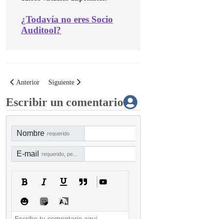
¿
Todavía no eres Socio
Auditool?
Artículo anterior: Curso Virtual: Auditoría del Shadow IT
Artículo siguiente: Maestros de la auditoría: El ecosistema de I
Anterior
Siguiente
Escribir un comentario
Nombre
requerido
E-mail
requerido, pero no visible