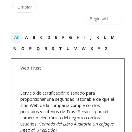
All
A
B
C
D
E
F
G
H
I
J
K
L
M
N
O
P
Q
R
S
T
U
V
W
X
Y
Z
Web Trust
Servicio de certificación diseñado para
proporcionar una seguridad razonable de que el
sitio Web de la compañía cumple con los
principios y criterios de Trust Services para el
comercio electrónico del negocio con los
usuarios.
(Tomado del Libro Auditoría Un enfoque
integral. XI edición).