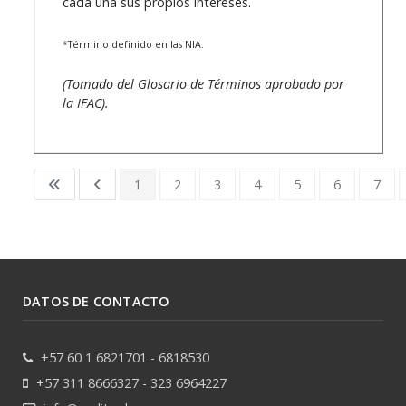
cada una sus propios intereses.
*Término definido en las NIA.
(Tomado del Glosario de Términos aprobado por
la IFAC).
1
2
3
4
5
6
7
DATOS DE CONTACTO
+57 60 1 6821701 - 6818530
+57 311 8666327 - 323 6964227