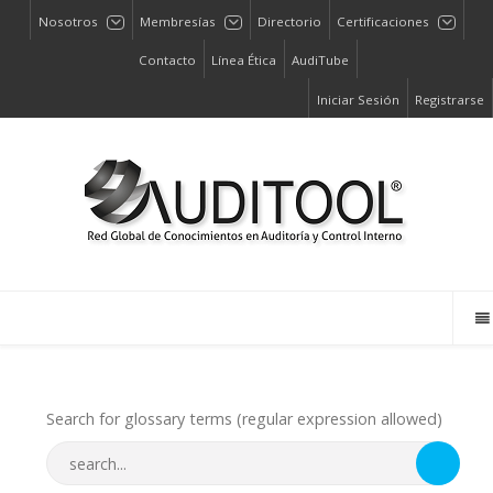
Nosotros
Membresías
Directorio
Certificaciones
Contacto
Línea Ética
AudiTube
Iniciar Sesión
Registrarse
Search for glossary terms (regular expression allowed)