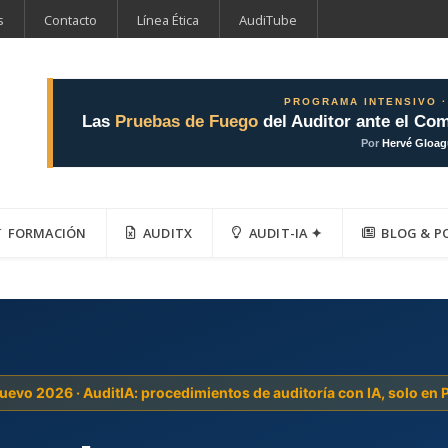
s
Contacto
Línea Ética
AudiTube
PROGRAMA INTENSIVO ·
Las
Pruebas de Fuego
del Auditor ante el Com
Por
Hervé Gloa
FORMACIÓN
AUDITX
AUDIT-IA ✦
BLOG & P
uevo 2026 · AuditIA: procedimientos de auditoría con IA, solo en