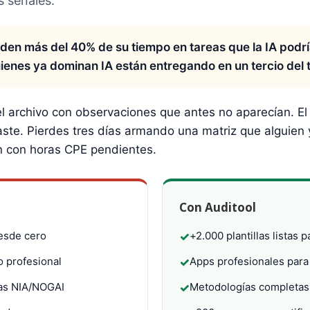
s señales.
rden más del 40% de su tiempo en tareas que la IA podrí
uienes ya dominan IA están entregando en un tercio del 
el archivo con observaciones que antes no aparecían. El
aste. Pierdes tres días armando una matriz que alguien 
ión con horas CPE pendientes.
Con Auditool
esde cero
+2.000 plantillas listas 
✓
 profesional
Apps profesionales para
✓
as NIA/NOGAI
Metodologías completas
✓