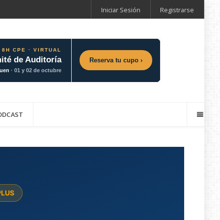
Iniciar Sesión
Registrarse
 8H CPE · VIRTUAL
ité de Auditoría
Reserva tu cupo ›
guen
· 01 y 02 de octubre
ODCAST
 PLUS