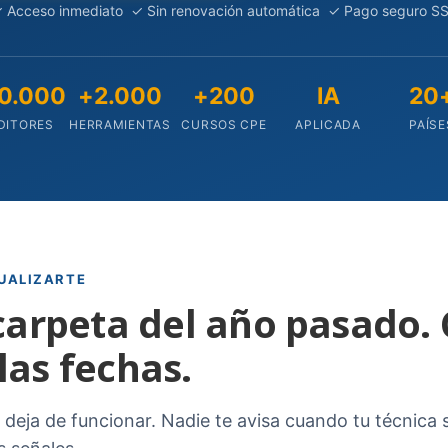
 Acceso inmediato ✓ Sin renovación automática ✓ Pago seguro S
0.000
+2.000
+200
IA
20
DITORES
HERRAMIENTAS
CURSOS CPE
APLICADA
PAÍSE
TUALIZARTE
carpeta del año pasado. 
las fechas.
deja de funcionar. Nadie te avisa cuando tu técnica s