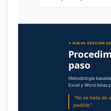
✦ NUEVA SECCIÓN 20
Procedimi
paso
Metodología basada e
Excel y Word listas 
"No se trata de 
pedirle."