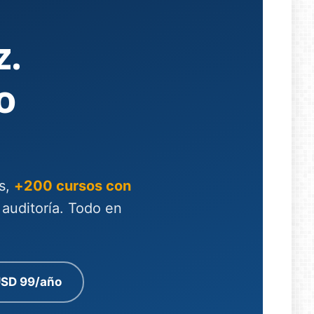
z.
o
s,
+200 cursos con
 auditoría. Todo en
USD 99/año