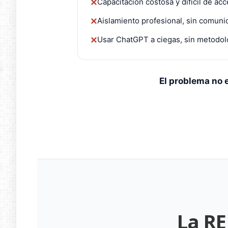
Capacitación costosa y difícil de ac
✕
Aislamiento profesional, sin comun
✕
Usar ChatGPT a ciegas, sin metodol
✕
El problema no e
La RE