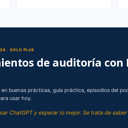
26 · SOLO PLUS
entos de auditoría con 
n buenas prácticas, guía práctica, episodios del podc
para usar hoy.
usar ChatGPT y esperar lo mejor. Se trata de sab