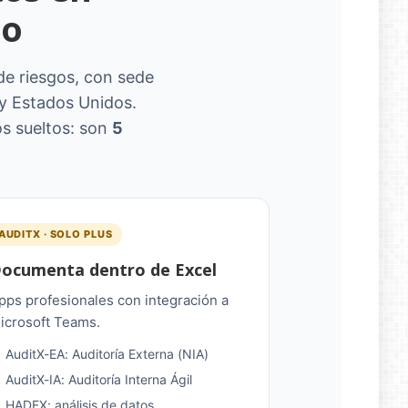
no
 de riesgos, con sede
y Estados Unidos.
os sueltos: son
5
AUDITX · SOLO PLUS
ocumenta dentro de Excel
pps profesionales con integración a
icrosoft Teams.
AuditX-EA: Auditoría Externa (NIA)
AuditX-IA: Auditoría Interna Ágil
HADEX: análisis de datos