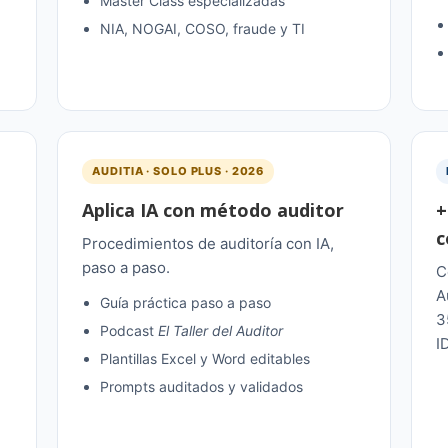
Master Class especializadas
NIA, NOGAI, COSO, fraude y TI
AUDITIA · SOLO PLUS · 2026
Aplica IA con método auditor
+
c
Procedimientos de auditoría con IA,
paso a paso.
C
A
Guía práctica paso a paso
3
Podcast
El Taller del Auditor
I
Plantillas Excel y Word editables
Prompts auditados y validados