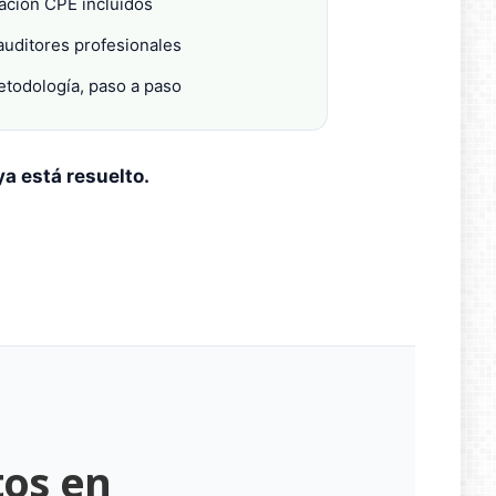
cación CPE incluidos
uditores profesionales
metodología, paso a paso
ya está resuelto.
tos en