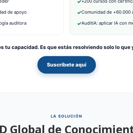
ceder
+200 cursos con certifi
✓
idad de apoyo
Comunidad de +60.000 a
✓
ogía auditora
AuditIA: aplicar IA con 
✓
s tu capacidad. Es que estás resolviendo solo lo que 
Suscríbete aquí
LA SOLUCIÓN
D Global de Conocimien