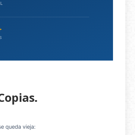
SL
+
S
Copias.
e queda vieja: