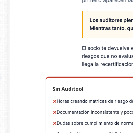
primero aparecen la
Los auditores pie
Mientras tanto, q
El socio te devuelve 
riesgos que no evalu
llega la recertificac
Sin Auditool
Horas creando matrices de riesgo d
✕
Documentación inconsistente y poco
✕
Dudas sobre cumplimiento de norm
✕