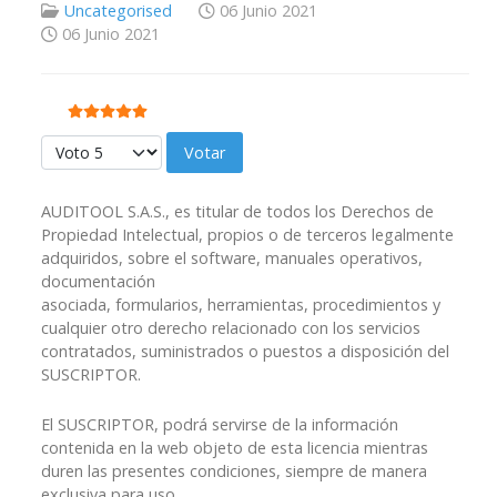
Uncategorised
06 Junio 2021
06 Junio 2021
Ratio:
5
/
5
Por favor, vote
AUDITOOL S.A.S., es titular de todos los Derechos de
Propiedad Intelectual, propios o de terceros legalmente
adquiridos, sobre el software, manuales operativos,
documentación
asociada, formularios, herramientas, procedimientos y
cualquier otro derecho relacionado con los servicios
contratados, suministrados o puestos a disposición del
SUSCRIPTOR.
El SUSCRIPTOR, podrá servirse de la información
contenida en la web objeto de esta licencia mientras
duren las presentes condiciones, siempre de manera
exclusiva para uso