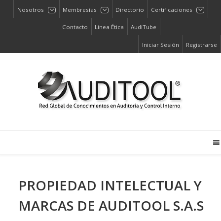
Nosotros
Membresías
Directorio
Certificaciones
Contacto
Línea Ética
AudiTube
Iniciar Sesión
Registrarse
PROPIEDAD INTELECTUAL Y
MARCAS DE AUDITOOL S.A.S