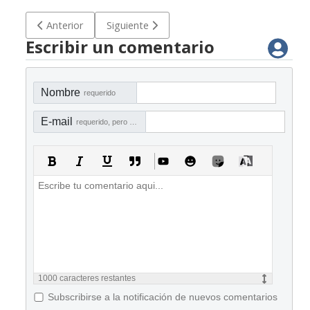
Artículo anterior: Herramienta HAVAD - Procedimientos analí
Artículo siguiente: Herramienta de Auditoría
Anterior
Siguiente
Escribir un comentario
Nombre
requerido
E-mail
requerido, pero no visible
1000
caracteres restantes
Subscribirse a la notificación de nuevos comentarios