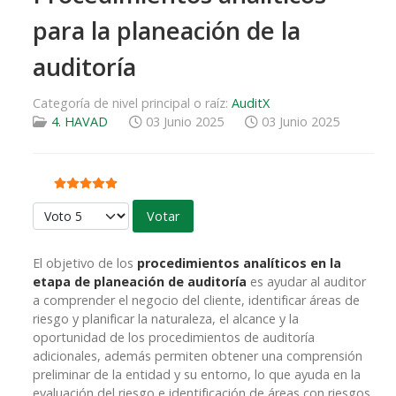
para la planeación de la
auditoría
Categoría de nivel principal o raíz:
AuditX
4. HAVAD
03 Junio 2025
03 Junio 2025
Ratio:
5
/
5
Por favor, vote
El objetivo de los
procedimientos analíticos en la
etapa de planeación de auditoría
es ayudar al auditor
a comprender el negocio del cliente, identificar áreas de
riesgo y planificar la naturaleza, el alcance y la
oportunidad de los procedimientos de auditoría
adicionales, además permiten obtener una comprensión
preliminar de la entidad y su entorno, lo que ayuda en la
evaluación del riesgo e identificación de áreas con riesgos