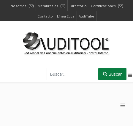
Nosotros
Membresías
Directorio
Certificaciones
Contacto
Línea Ética
AudiTube
Buscar
Buscar
≡