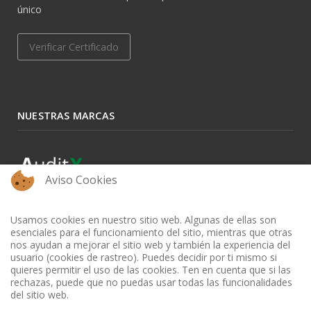
único
Verificar Certificado
NUESTRAS MARCAS
Aviso Cookies
Usamos cookies en nuestro sitio web. Algunas de ellas son
esenciales para el funcionamiento del sitio, mientras que otras
nos ayudan a mejorar el sitio web y también la experiencia del
usuario (cookies de rastreo). Puedes decidir por ti mismo si
quieres permitir el uso de las cookies. Ten en cuenta que si las
rechazas, puede que no puedas usar todas las funcionalidades
del sitio web.