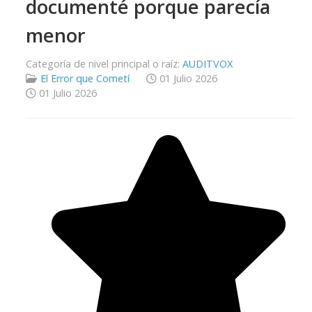
documenté porque parecía
menor
Categoría de nivel principal o raíz:
AUDITVOX
El Error que Cometí
01 Julio 2026
01 Julio 2026
Ratio:
5
/
5