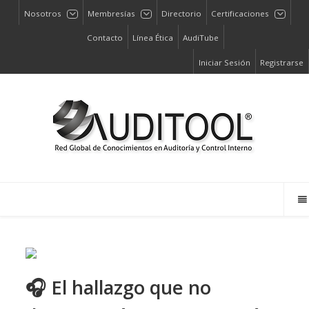
Nosotros
Membresías
Directorio
Certificaciones
Contacto
Línea Ética
AudiTube
Iniciar Sesión
Registrarse
🎧 El hallazgo que no