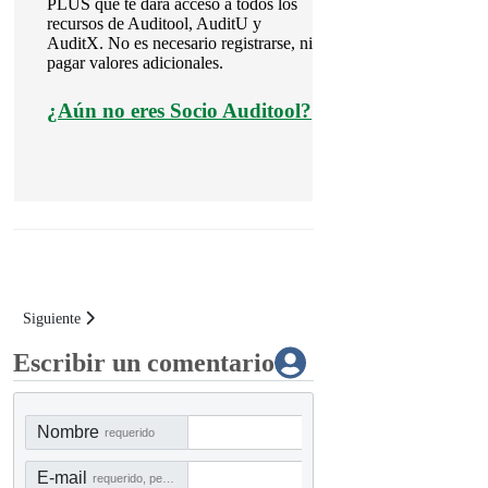
PLUS que te dará acceso a todos los
recursos de Auditool, AuditU y
AuditX. No es necesario registrarse, ni
pagar valores adicionales.
¿
Aún no eres Socio Auditool?
Artículo siguiente: HADEX - Herramienta de Análisis de Datos e Informac
Siguiente
Escribir un comentario
Nombre
requerido
E-mail
requerido, pero no visible