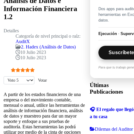
Análisis de Datos e
Información Financiera
Dos apps para audit
herramientas en Exce
1.2
datos.
Detalles
Ejecución
·
Superv
Categoría de nivel principal o raíz:
AuditX
2. Hadex (Análisis de Datos)
10 Julio 2023
Suscríbete
10 Julio 2023
Para que tu trabajo gen
Ratio:
5
/
5
Por favor, vote
Últimas
Publicaciones
A partir de los estados financieros de una
empresa o del movimiento contable,
mensual o anual, utilice las herramientas de
🎧 El regalo que llegó
análisis de información financiera, análisis
de datos y muestreo para dar un mayor
a tu casa
soporte y enfoque a sus pruebas de
auditoría. Estas herramientas las podrá
Dilemas del Auditor
utilizar por medio de la cinta de opciones