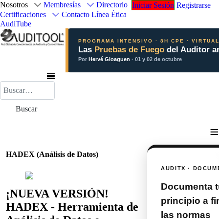
Nosotros
Membresías
Directorio
Iniciar Sesión
Registrarse
Certificaciones
Contacto
Línea Ética
AudiTube
PROGRAMA INTENSIVO · 8H CPE · VIRTUA
Las
Pruebas de Fuego
del Auditor a
Por
Hervé Gloaguen
· 01 y 02 de octubre
Buscar
Buscar
≡
HADEX (Análisis de Datos)
AUDITX · DOCUM
Documenta tu
¡NUEVA VERSIÓN!
principio a 
HADEX - Herramienta de
las normas