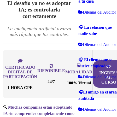
a tu casa
El desafío ya no es adoptar
IA; es controlarla
Dilemas del Auditor
correctamente
🎧 La relación que
La inteligencia artificial avanza
nadie sabe
más rápido que los controles.
Dilemas del Auditor
🎧 El cliente que se
🎓
💻
vuelve empleador
⏰
👉
CERTIFICADO
DISPONIBILE
DIGITAL DE
MODALIDAD
INGRES
PARTICIPACIÓN
Dilemas del Auditor
AL
24/7
CURSO
100% Virtual
1 HORA CPE
🎧El amigo en el área
auditada
🔍
Muchas compañías están adoptando
Dilemas del Auditor
IA sin comprender completamente cómo