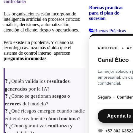
controlarla
Buenas prácticas
para el plan de
Las organizaciones están incorporando
sucesión
inteligencia artificial en procesos críticos:
análisis, decisiones, automatización,
atención al cliente, riesgo y operaciones.
Buenas Prácticas
Pero existe un problema. Y cuando la
tecnología avanza más rápido que el
AUDITOOL + AC
sistema de control interno, aparecen
preguntas incómodas
:
Canal Ético
La mejor solución 
empresarial: un c
❓ ¿Quién valida los
resultados
confidencial.
generados
por la IA?
❓ ¿Cómo se gestionan
sesgos o
Seguro
·
Confide
errores
del modelo?
❓ ¿Qué riesgos emergen cuando nadie
Agenda tu 
entiende realmente
cómo funciona
?
❓ ¿Cómo garantizar
confianza y
☎
+57 302 6352