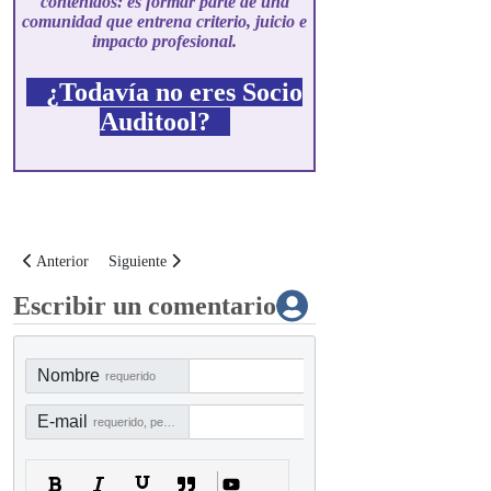
contenidos: es formar parte de una
comunidad que entrena criterio, juicio e
impacto profesional.
¿Todavía no eres Socio
Auditool?
Artículo anterior: Maestros de la auditoría: Presionar el botón ‘Like’ de la 
Artículo siguiente: Maestros de la auditoría: Resguardando la
Anterior
Siguiente
Escribir un comentario
Nombre
requerido
E-mail
requerido, pero no visible