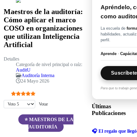
Apréndelo, ce
Maestros de la auditoría:
como audito
Cómo aplicar el marco
COSO en organizaciones
La escuela de
forma
habilidades, actuali
que utilizan Inteligencia
perfil.
Artificial
Aprende
·
Capácita
Detalles
Categoría de nivel principal o raíz:
AuditU
Suscríbete
Auditoría Interna
24 Mayo 2026
Para que tu trabajo gen
Ratio:
5
/
5
Por favor, vote
Últimas
Publicaciones
⭐ MAESTROS DE LA
AUDITORÍA
🎧 El regalo que llegó