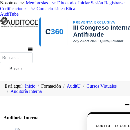
Nosotros
Membresías
Directorio
Iniciar Sesión
Registrarse
Certificaciones
Contacto
Línea Ética
AudiTube
PREVENTA EXCLUSIVA
III Congreso Intern
C
360
Antifraude
22 y 23 oct 2026 · Quito, Ecuador
Buscar
Buscar
Está aquí:
Inicio
Formación
AuditU
Cursos Virtuales
Auditoría Interna
≡
Auditoría Interna
AUDITU · ESCUE