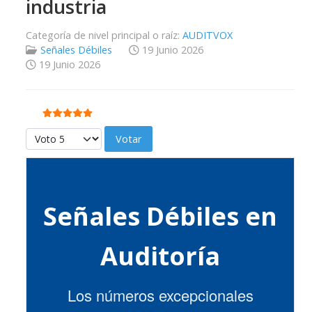
industria
Categoría de nivel principal o raíz:
AUDITVOX
Señales Débiles
19 Junio 2026
19 Junio 2026
Ratio:
5
/
5
Por favor, vote
Señales Débiles en
Auditoría
Los números excepcionales