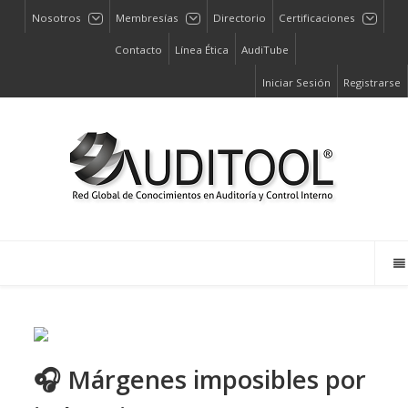
Nosotros
Membresías
Directorio
Certificaciones
Contacto
Línea Ética
AudiTube
Iniciar Sesión
Registrarse
🎧 Márgenes imposibles por