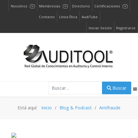
Nosotros
Membresías
Directorio
Certificaciones
Contacto
Línea Ética
AudiTube
Iniciar Sesión
Registrarse
Buscar
Buscar
Está aquí:
Inicio
Blog & Podcast
Antifraude