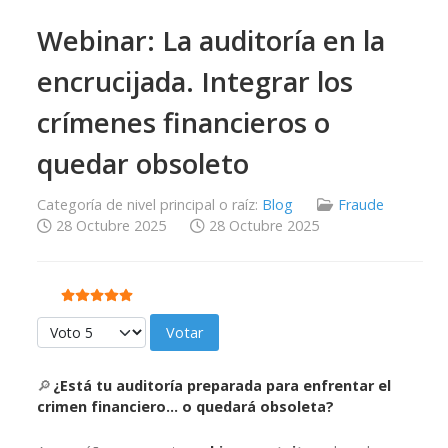
Webinar: La auditoría en la
encrucijada. Integrar los
crímenes financieros o
quedar obsoleto
Categoría de nivel principal o raíz:
Blog
Fraude
28 Octubre 2025
28 Octubre 2025
Ratio:
5
/
5
Por favor, vote
🔎
¿Está tu auditoría preparada para enfrentar el
crimen financiero… o quedará obsoleta?