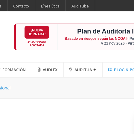
s
Contacto
Línea Ética
AudiTube
Plan de Auditoría 
¡NUEVA
JORNADA!
Basado en riesgos según las NOGAI
· Po
1ª JORNADA
y 21 nov 2026 · Vir
AGOTADA
FORMACIÓN
AUDITX
AUDIT-IA ✦
BLOG & P
sional