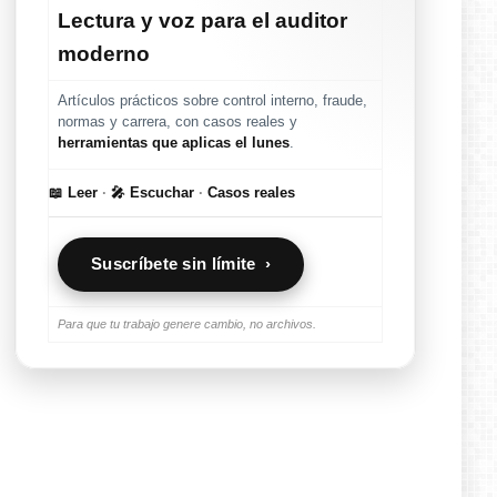
Lectura y voz para el auditor
moderno
Artículos prácticos sobre control interno, fraude,
normas y carrera, con casos reales y
herramientas que aplicas el lunes
.
📖 Leer
·
🎤 Escuchar
·
Casos reales
Suscríbete sin límite ›
Para que tu trabajo genere cambio, no archivos.