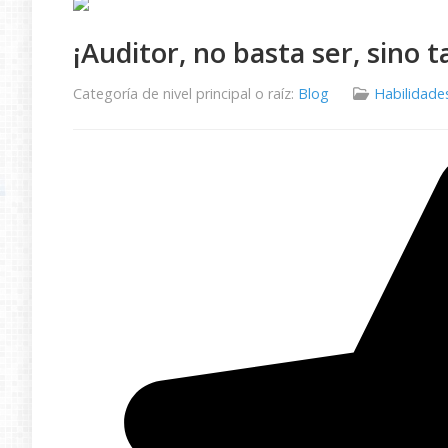
¡Auditor, no basta ser, sino 
Categoría de nivel principal o raíz:
Blog
Habilidade
Ratio:
5
/
5