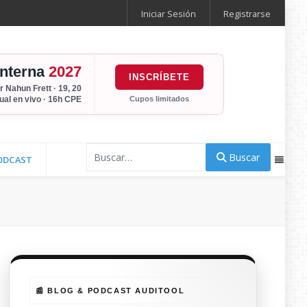
Iniciar Sesión
Registrarse
Interna
2027
INSCRÍBETE
r Nahun Frett · 19, 20
Cupos limitados
tual en vivo · 16h CPE
Buscar
Buscar
ODCAST
📰 BLOG & PODCAST AUDITOOL