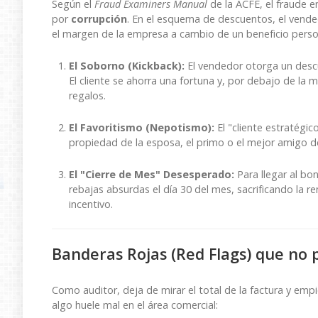
Según el
Fraud Examiners Manual
de la ACFE, el fraude 
por
corrupción
. En el esquema de descuentos, el vende
el margen de la empresa a cambio de un beneficio perso
El Soborno (Kickback):
El vendedor otorga un descu
El cliente se ahorra una fortuna y, por debajo de la 
regalos.
El Favoritismo (Nepotismo):
El "cliente estratégic
propiedad de la esposa, el primo o el mejor amigo d
El "Cierre de Mes" Desesperado:
Para llegar al bo
rebajas absurdas el día 30 del mes, sacrificando la r
incentivo.
Banderas Rojas (Red Flags) que no 
Como auditor, deja de mirar el total de la factura y empi
algo huele mal en el área comercial: