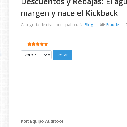
Descuentos y Rebajas: El ag
margen y nace el Kickback
Categoría de nivel principal o raíz:
Blog
Fraude
Ratio:
5
/
5
Por favor, vote
Por: Equipo Auditool