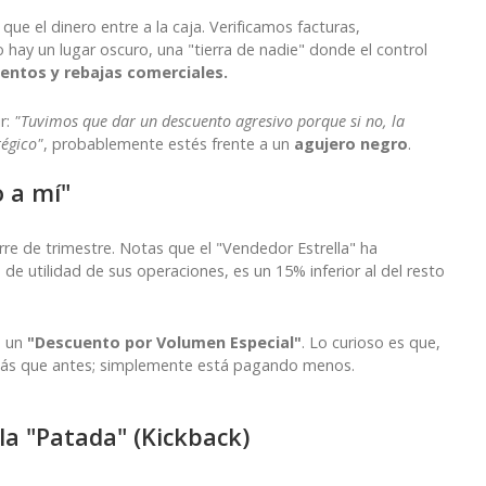
ue el dinero entre a la caja. Verificamos facturas,
hay un lugar oscuro, una "tierra de nadie" donde el control
entos y rebajas comerciales.
r:
"Tuvimos que dar un descuento agresivo porque si no, la
tégico"
, probablemente estés frente a un
agujero negro
.
o a mí"
rre de trimestre. Notas que el "Vendedor Estrella" ha
e utilidad de sus operaciones, es un 15% inferior al del resto
n un
"Descuento por Volumen Especial"
. Lo curioso es que,
o más que antes; simplemente está pagando menos.
la "Patada" (Kickback)