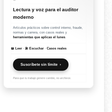
Lectura y voz para el auditor
moderno
Artículos prácticos sobre control interno, fraude,
normas y carrera, con casos reales y
herramientas que aplicas el lunes
.
📖 Leer
·
🎤 Escuchar
·
Casos reales
Suscríbete sin límite ›
Para que tu trabajo genere cambio, no archivos.