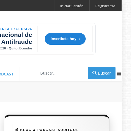
Iniciar Sesión
Registrarse
ENTA EXCLUSIVA
nacional de
Inscríbete hoy ›
 Antifraude
 2026 · Quito, Ecuador
Buscar
Buscar
ODCAST
📰 BLOG & PODCAST AUDITOOL