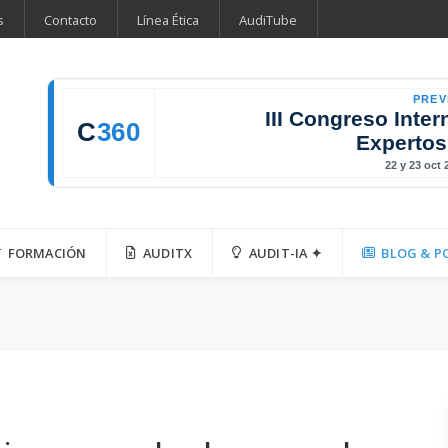
s
Contacto
Línea Ética
AudiTube
PREV
III Congreso Inter
C
360
Expertos
22 y 23 oct
FORMACIÓN
AUDITX
AUDIT-IA ✦
BLOG & P