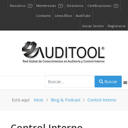
Nosotros
Membresías
Directorio
Certificaciones
Contacto
Línea Ética
AudiTube
Iniciar Sesión
Registrarse
Buscar
Buscar
Está aquí:
Inicio
Blog & Podcast
Control Interno
Control Interno