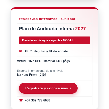
PROGRAMAS INTENSIVOS · AUDITOOL
Plan de Auditoría Interna
2027
Basado en riesgos según las NOGAI
📅
30, 31 de julio y 01 de agosto
Virtual
·
16 h CPE
·
Material +300 págs
Experto internacional de alto nivel:
Nahun Frett 🇩🇴
Regístrate y conoce más ›
☎
+57 302 779 6688