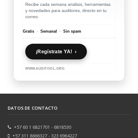
Recibe cada semana análisis, herramientas
y novedades para auditores, directo en tu
correo.
Gratis
·
Semanal
·
Sin spam
¡Regístrate YA! ›
WWW.AUDITOOL.ORG
DATOS DE CONTACTO
+57 60 1 6821701 - 6818530
+57 311 8666327 - 323 6964227