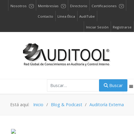
Nosotros
Membresías
Directorio
Certificaciones
Contacto
Línea Ética
AudiTube
Iniciar Sesión
Registrarse
Buscar
Buscar
Está aquí:
Inicio
Blog & Podcast
Auditoría Externa