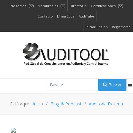
Nosotros
Membresías
Directorio
Certificaciones
Contacto
Línea Ética
AudiTube
Iniciar Sesión
Registrarse
Buscar
Buscar
Está aquí:
Inicio
Blog & Podcast
Auditoría Externa