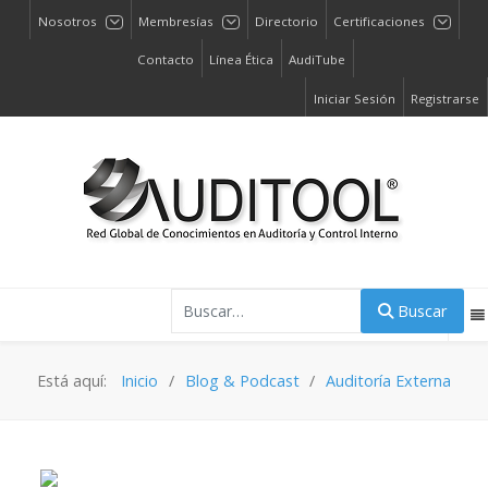
Nosotros
Membresías
Directorio
Certificaciones
Contacto
Línea Ética
AudiTube
Iniciar Sesión
Registrarse
Buscar
Buscar
Está aquí:
Inicio
Blog & Podcast
Auditoría Externa