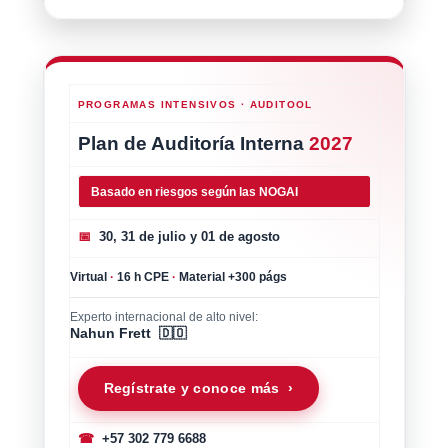
PROGRAMAS INTENSIVOS · AUDITOOL
Plan de Auditoría Interna
2027
Basado en riesgos según las NOGAI
📅
30, 31 de julio y 01 de agosto
Virtual
·
16 h CPE
·
Material +300 págs
Experto internacional de alto nivel:
Nahun Frett 🇩🇴
Regístrate y conoce más ›
☎
+57 302 779 6688