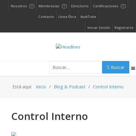
Nosotros
Membresías
Directorio
Certificaciones
Contacto
Línea Ética
AudiTube
Iniciar Sesión
Registrarse
Buscar
Buscar
Está aquí:
Inicio
Blog & Podcast
Control Interno
Control Interno