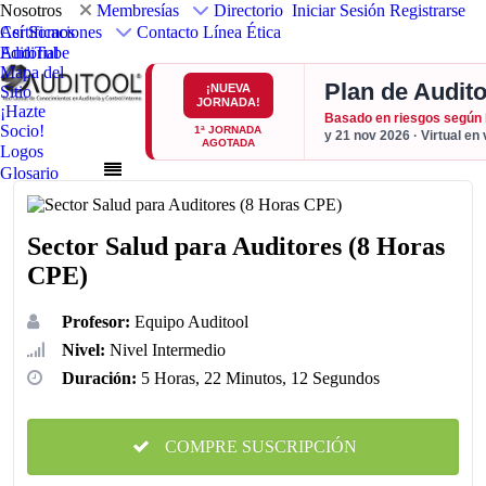
Nosotros
Membresías
Directorio
Iniciar Sesión
Registrarse
Así Somos
Certificaciones
Contacto
Línea Ética
Editorial
AudiTube
Mapa del
Plan de Audito
¡NUEVA
Sitio
JORNADA!
¡Hazte
Basado en riesgos según
Socio!
1ª JORNADA
y 21 nov 2026 · Virtual en
AGOTADA
Logos
Glosario
Sector Salud para Auditores (8 Horas
CPE)
Profesor:
Equipo Auditool
Nivel:
Nivel Intermedio
Duración:
5 Horas, 22 Minutos, 12 Segundos
COMPRE SUSCRIPCIÓN