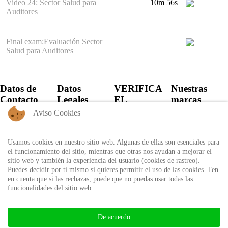
Video 24: Sector Salud para
10m 56s
Auditores
Final exam:Evaluación Sector
Salud para Auditores
Datos de
Datos
VERIFICA
Nuestras
Contacto
Legales
EL
marcas
CERTIFICADO
Aviso Cookies
+57 60 1
Política de
6821701 -
Privacidad
Verifica el
6818530
certificado
Usamos cookies en nuestro sitio web. Algunas de ellas son esenciales para
Política de
+57 311
expedido por
el funcionamiento del sitio, mientras que otras nos ayudan a mejorar el
Uso
8666327 - 323
Auditool usando
sitio web y también la experiencia del usuario (cookies de rastreo).
6964227
Autorización
el ID único
Puedes decidir por ti mismo si quieres permitir el uso de las cookies. Ten
de
en cuenta que si las rechazas, puede que no puedas usar todas las
info@auditool.org
tratamiento
funcionalidades del sitio web.
Bogotá,
de datos
Verificar
Colombia
personales
Certificado
De acuerdo