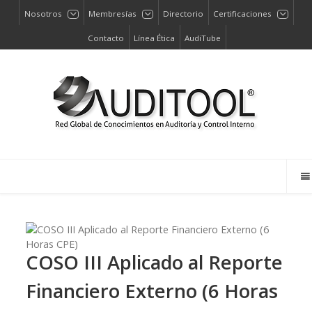
Nosotros
Membresías
Directorio
Certificaciones
Contacto
Línea Ética
AudiTube
COSO III Aplicado al Reporte
Financiero Externo (6 Horas