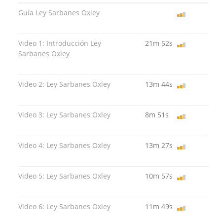
Guía Ley Sarbanes Oxley
Video 1: Introducción Ley
21m 52s
Sarbanes Oxley
Video 2: Ley Sarbanes Oxley
13m 44s
Video 3: Ley Sarbanes Oxley
8m 51s
Video 4: Ley Sarbanes Oxley
13m 27s
Video 5: Ley Sarbanes Oxley
10m 57s
Video 6: Ley Sarbanes Oxley
11m 49s