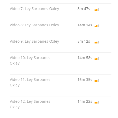
Video 7: Ley Sarbanes Oxley
8m 47s
Video 8: Ley Sarbanes Oxley
14m 14s
Video 9: Ley Sarbanes Oxley
8m 12s
Video 10: Ley Sarbanes
14m 58s
Oxley
Video 11: Ley Sarbanes
16m 35s
Oxley
Video 12: Ley Sarbanes
14m 22s
Oxley