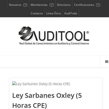
Nosotros
Membresías
Directorio
Certificaciones
Contacto
Línea Ética
AudiTube
Ley Sarbanes Oxley (5
Horas CPE)