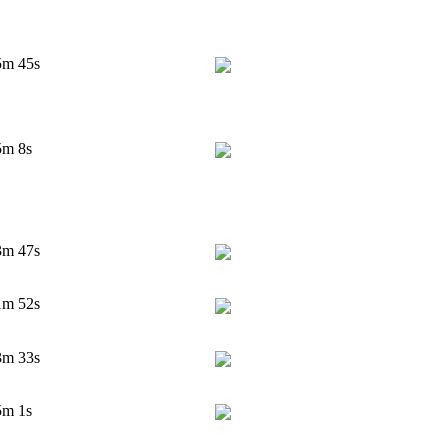
5m 45s
5m 8s
3m 47s
1m 52s
3m 33s
5m 1s