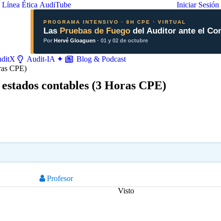
Línea Ética
AudiTube
Iniciar Sesión
PROGRAMA INTENSIVO · 8H CPE · VIRTUAL
Las
Pruebas de Fuego
del Auditor ante el Co
Por
Hervé Gloaguen
· 01 y 02 de octubre
ditX
Blog & Podcast
Audit-IA ✦
e estados contables (3 Horas CPE)
Profesor
Visto