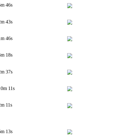
5m 46s
2m 43s
1m 46s
3m 18s
2m 37s
10m 11s
2m 11s
6m 13s