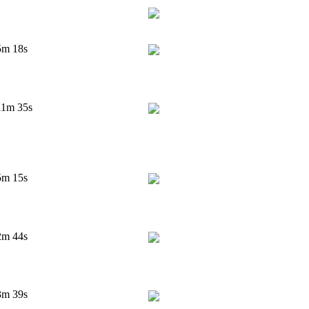
5m 18s
11m 35s
5m 15s
2m 44s
3m 39s