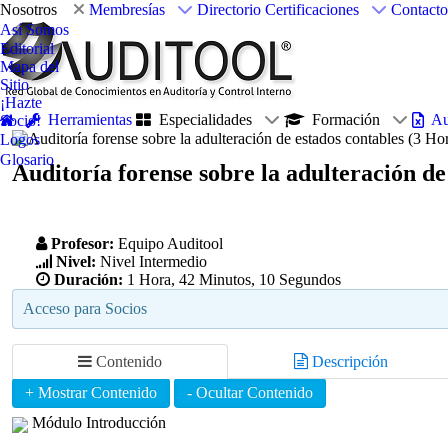
Nosotros
Membresías
Directorio
Certificaciones
Contacto
Así Somos
Editorial
Mapa del
Sitio
¡Hazte
Herramientas
Especialidades
Formación
Au
Socio!
Logos
Glosario
Auditoría forense sobre la adulteración d
Profesor:
Equipo Auditool
Nivel:
Nivel Intermedio
Duración:
1 Hora, 42 Minutos, 10 Segundos
Acceso para Socios
Contenido
Descripción
Módulo Introducción