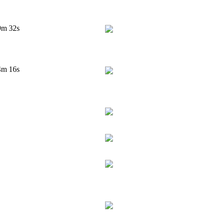
9m 32s
4m 16s