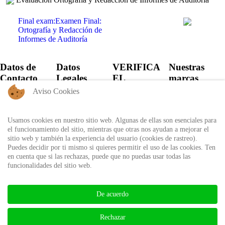
Final exam:Examen Final:
Ortografía y Redacción de
Informes de Auditoría
Datos de
Datos
VERIFICA
Nuestras
Contacto
Legales
EL
marcas
CERTIFICADO
Aviso Cookies
+57 60 1
Política de
6821701 -
Privacidad
Verifica el
6818530
certificado
Usamos cookies en nuestro sitio web. Algunas de ellas son esenciales para
Política de
+57 311
expedido por
el funcionamiento del sitio, mientras que otras nos ayudan a mejorar el
Uso
8666327 - 323
Auditool usando
sitio web y también la experiencia del usuario (cookies de rastreo).
6964227
Autorización
el ID único
Puedes decidir por ti mismo si quieres permitir el uso de las cookies. Ten
de
en cuenta que si las rechazas, puede que no puedas usar todas las
info@auditool.org
tratamiento
funcionalidades del sitio web.
Bogotá,
de datos
Verificar
Colombia
personales
Certificado
De acuerdo
BIBLIOTECA AUDITOOL -
Rechazar
ISSN: 2665-1696 y 2665-3508