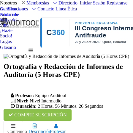
Nosotros
Membresías
Directorio
Iniciar Sesión
Registrarse
Así Somos
Certificaciones
Contacto
Línea Ética
Editorial
AudiTube
Mapa del
PREVENTA EXCLUSIVA
Sitio
III Congreso Intern
¡Hazte
C
360
Antifraude
Socio!
Logos
22 y 23 oct 2026 · Quito, Ecuador
Glosario
Ortografía y Redacción de Informes de
Auditoría (5 Horas CPE)
Profesor:
Equipo Auditool
Nivel:
Nivel Intermedio
Duración:
2 Horas, 56 Minutos, 26 Segundos
COMPRE SUSCRIPCIÓN
Contenido
Descripción
Profesor