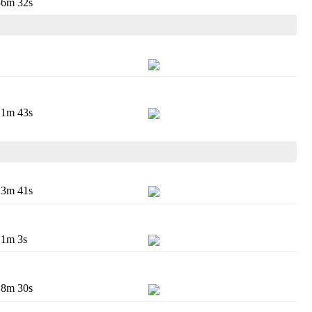
36m 32s
1m 43s
3m 41s
1m 3s
8m 30s