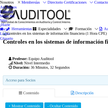
Nosotros
Membresías
Directorio
Certificaciones
Contacto
Así Somos
Editorial
Mapa del
Sitio
¡Hazte
Herramientas
Especialidades
Formación
Au
Socio!
Logos
Glosario
Controles en los sistemas de información 
Profesor:
Equipo Auditool
Nivel:
Nivel Intermedio
Duración:
36 Minutos, 32 Segundos
Acceso para Socios
Contenido
Descripción