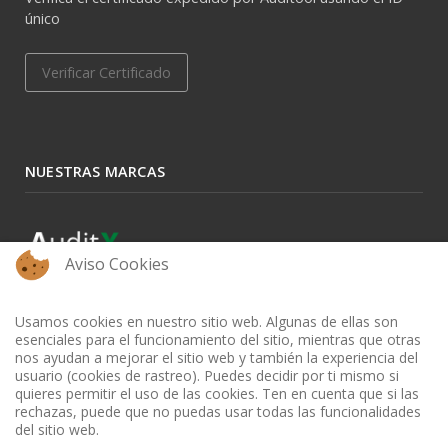
único
Verificar Certificado
NUESTRAS MARCAS
Aviso Cookies
Usamos cookies en nuestro sitio web. Algunas de ellas son
esenciales para el funcionamiento del sitio, mientras que otras
nos ayudan a mejorar el sitio web y también la experiencia del
usuario (cookies de rastreo). Puedes decidir por ti mismo si
quieres permitir el uso de las cookies. Ten en cuenta que si las
rechazas, puede que no puedas usar todas las funcionalidades
del sitio web.