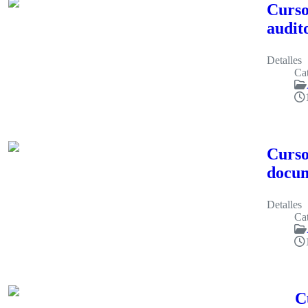
Curso
audit
Detalles
Cat
Curso
docum
Detalles
Cat
C