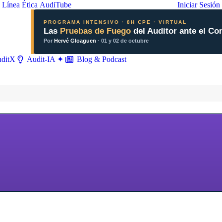
Línea Ética
AudiTube
Iniciar Sesión
PROGRAMA INTENSIVO · 8H CPE · VIRTUAL
Las
Pruebas de Fuego
del Auditor ante el Co
Por
Hervé Gloaguen
· 01 y 02 de octubre
ditX
Blog & Podcast
Audit-IA ✦