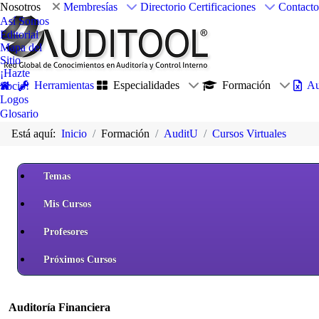
Nosotros
Membresías
Directorio
Certificaciones
Contacto
Así Somos
Editorial
Mapa del
Sitio
¡Hazte
Herramientas
Especialidades
Formación
Au
Socio!
Logos
Glosario
Está aquí:
Inicio
Formación
AuditU
Cursos Virtuales
Temas
Mis Cursos
Profesores
Próximos Cursos
Auditoría Financiera