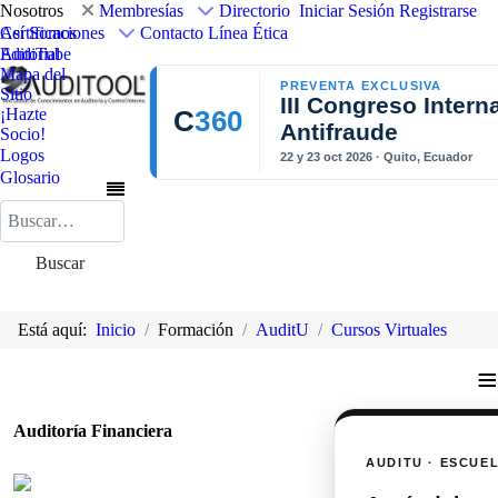
Nosotros
Membresías
Directorio
Iniciar Sesión
Registrarse
Así Somos
Certificaciones
Contacto
Línea Ética
Editorial
AudiTube
Mapa del
PREVENTA EXCLUSIVA
Sitio
III Congreso Intern
¡Hazte
C
360
Antifraude
Socio!
Logos
22 y 23 oct 2026 · Quito, Ecuador
Glosario
Buscar
Buscar
Está aquí:
Inicio
Formación
AuditU
Cursos Virtuales
≡
Auditoría Financiera
AUDITU · ESCUE