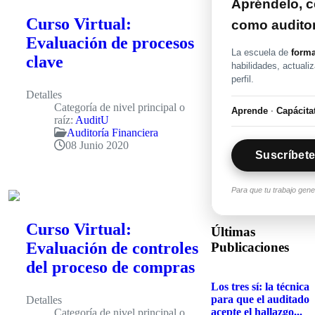
Apréndelo, ce
Curso Virtual:
como audito
Evaluación de procesos
La escuela de
forma
clave
habilidades, actuali
perfil.
Detalles
Categoría de nivel principal o
Aprende
·
Capácita
raíz:
AuditU
Auditoría Financiera
08 Junio 2020
Suscríbete
Para que tu trabajo gen
Curso Virtual:
Últimas
Evaluación de controles
Publicaciones
del proceso de compras
Los tres sí: la técnica
para que el auditado
Detalles
acepte el hallazgo...
Categoría de nivel principal o