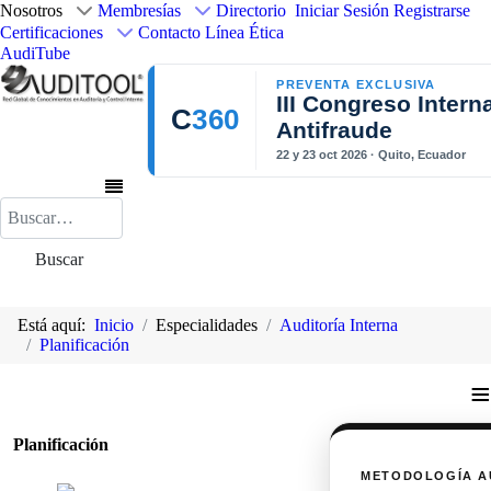
Nosotros
Membresías
Directorio
Iniciar Sesión
Registrarse
Certificaciones
Contacto
Línea Ética
AudiTube
PREVENTA EXCLUSIVA
III Congreso Intern
C
360
Antifraude
22 y 23 oct 2026 · Quito, Ecuador
Buscar
Buscar
Está aquí:
Inicio
Especialidades
Auditoría Interna
Planificación
≡
Planificación
METODOLOGÍA A