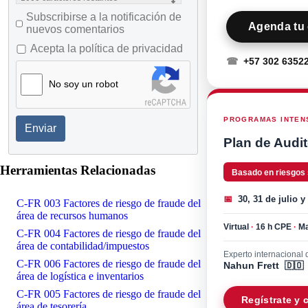
Subscribirse a la notificación de
Agenda tu 
nuevos comentarios
Acepta la política de privacidad
☎
+57 302 6352
No soy un robot
PROGRAMAS INTENS
Enviar
Plan de Audit
Herramientas Relacionadas
Basado en riesgos
📅
30, 31 de julio y
C-FR 003 Factores de riesgo de fraude del
área de recursos humanos
Virtual
·
16 h CPE
·
Ma
C-FR 004 Factores de riesgo de fraude del
área de contabilidad/impuestos
Experto internacional d
C-FR 006 Factores de riesgo de fraude del
Nahun Frett 🇩🇴
área de logística e inventarios
C-FR 005 Factores de riesgo de fraude del
Regístrate y
área de tesorería