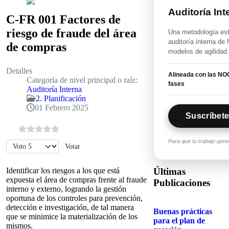
Auditoría In
C-FR 001 Factores de
riesgo de fraude del área
Una metodología estr
auditoría interna de
de compras
modelos de agilidad
Detalles
Alineada con las NOG
Categoría de nivel principal o raíz:
fases
Auditoría Interna
2. Planificación
01 Febrero 2025
Suscríbete
Para que tu trabajo gen
Por favor, vote
Últimas
Identificar los riesgos a los que está
expuesta el área de compras frente al fraude
Publicaciones
interno y externo, logrando la gestión
oportuna de los controles para prevención,
detección e investigación, de tal manera
Buenas prácticas
que se minimice la materialización de los
para el plan de
mismos.