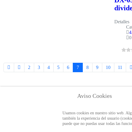
DX-03
divid
Detalles
Cat
4
0
2
3
4
5
6
7
8
9
10
11
Datos de Contacto
Datos Legale
Aviso Cookies
+57 60 1 6821701 - 6818530
Política de Pr
+57 311 8666327 - 323 6964227
Usamos cookies en nuestro sitio web. Algu
Autorización 
info@auditool.org
también la experiencia del usuario (cookie
Bogotá, Colombia
puede que no puedas usar todas las funcio