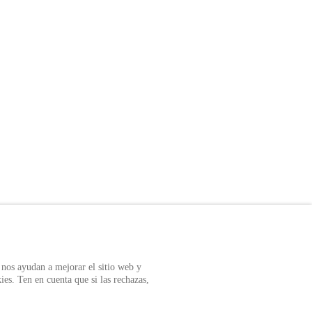
CADO
Nuestras marcas
r Auditool usando
 nos ayudan a mejorar el sitio web y
ies. Ten en cuenta que si las rechazas,