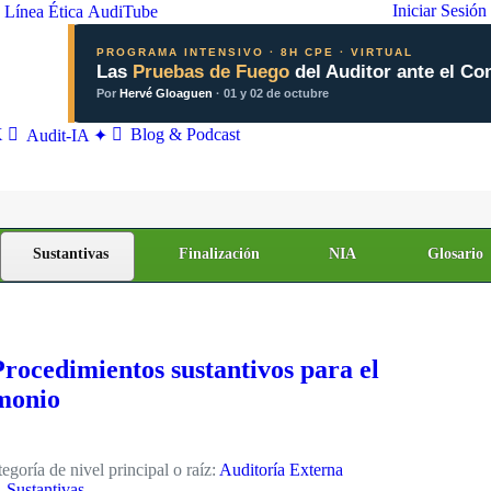
Iniciar Sesión
Línea Ética
AudiTube
PROGRAMA INTENSIVO · 8H CPE · VIRTUAL
Las
Pruebas de Fuego
del Auditor ante el Co
Por
Hervé Gloaguen
· 01 y 02 de octubre
X
Blog & Podcast
Audit-IA ✦
Sustantivas
Finalización
NIA
Glosario
Procedimientos sustantivos para el
monio
egoría de nivel principal o raíz:
Auditoría Externa
. Sustantivas