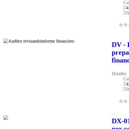
Cat
4
0
DV - 
prepa
finan
Detalles
Cat
4
0
DX-01
por c