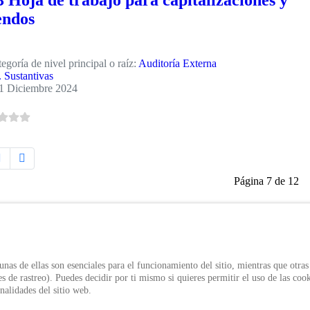
 Hoja de trabajo para capitalizaciones y
endos
egoría de nivel principal o raíz:
Auditoría Externa
. Sustantivas
1 Diciembre 2024
Página 7 de 12
s
VERIFICA EL CERTIFI
Verifica el certificado expedido po
ivacidad
Política de Uso
el ID único
nas de ellas son esenciales para el funcionamiento del sitio, mientras que otras
de tratamiento de datos personales
s de rastreo). Puedes decidir por ti mismo si quieres permitir el uso de las cook
nalidades del sitio web.
Verificar Certificado