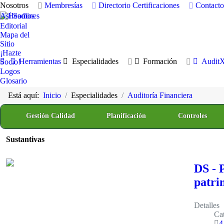
Nosotros
Membresías
Directorio
Certificaciones
Contacto
Así Somos
Editorial
Mapa del
Sitio
¡Hazte
Herramientas
Especialidades
Formación
Audit
Socio!
Logos
Glosario
Está aquí:
Inicio
Especialidades
Auditoría Financiera
Gestión Calidad
Planificación
Controles
Sustantivas
DS - 
patri
Detalles
Cat
4