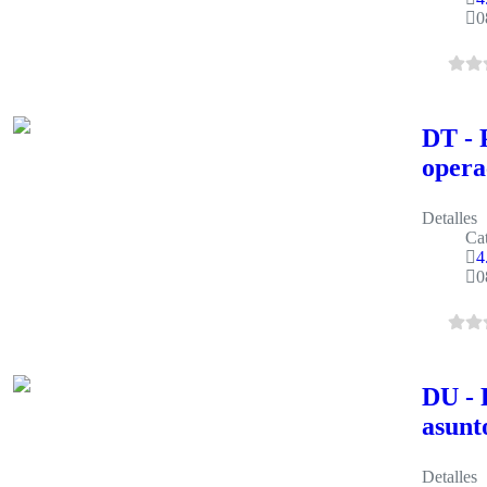
0
DT - 
opera
Detalles
Cat
4
0
DU - 
asunt
Detalles