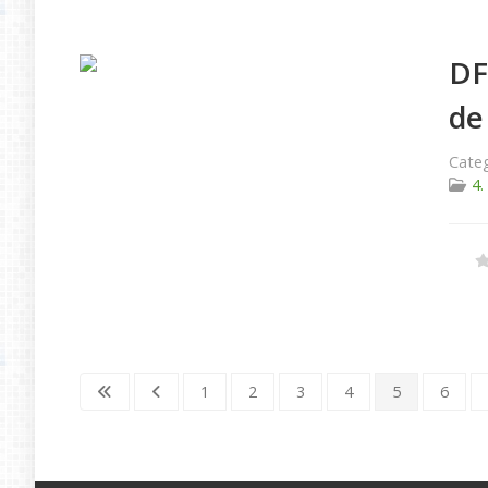
DF
de
Categ
4.
1
2
3
4
5
6