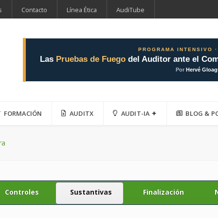
s
Contacto
Línea Ética
AudiTube
PROGRAMA INTENSIVO ·
Las
Pruebas de Fuego
del Auditor ante el Com
Por
Hervé Gloa
FORMACIÓN
AUDITX
AUDIT-IA ✦
BLOG & P
ra
Controles
Sustantivas
Finalización