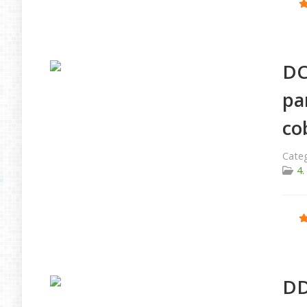
Ratio
DC
pa
co
Categ
4.
Ratio
DD