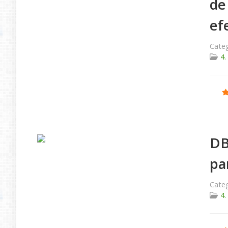
de
ef
Categ
4.
Ratio
DB
pa
Categ
4.