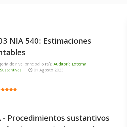
03 NIA 540: Estimaciones
ntables
oría de nivel principal o raíz:
Auditoría Externa
 Sustantivas
01 Agosto 2023
:
5
/
5
 - Procedimientos sustantivos