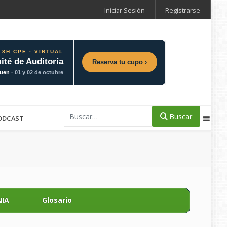
Iniciar Sesión
Registrarse
 8H CPE · VIRTUAL
ité de Auditoría
Reserva tu cupo ›
guen
· 01 y 02 de octubre
Buscar
Buscar
ODCAST
NIA
Glosario