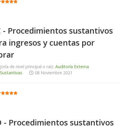
:
5
/
5
 - Procedimientos sustantivos
ra ingresos y cuentas por
brar
oría de nivel principal o raíz:
Auditoría Externa
 Sustantivas
08 Noviembre 2021
:
5
/
5
 - Procedimientos sustantivos