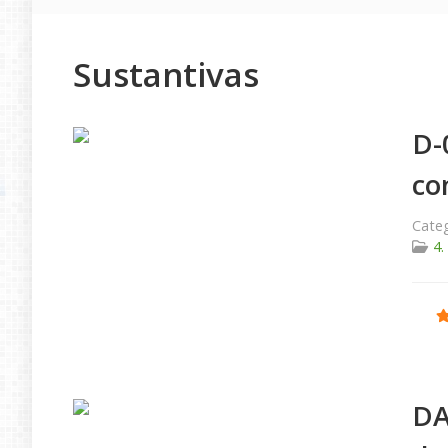
Sustantivas
D-
co
Categ
4.
Ratio
DA