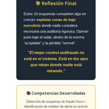
🎯 Reflexión Final
Estos 10 esquemas comparten algo en
común:
explotan zonas de bajo
escrutinio
donde nadie considera
necesaria una auditoría rigurosa. Operan
justo bajo el radar, dentro de la merma
"aceptable" y la pérdida "normal".
"El mejor control antifraude no
está en el sistema. Está en los ojos
que miran donde nadie está
mirando."
📚 Competencias Desarrolladas
Detección de esquemas de fraude físico •
Identificación de señales de alerta en activos