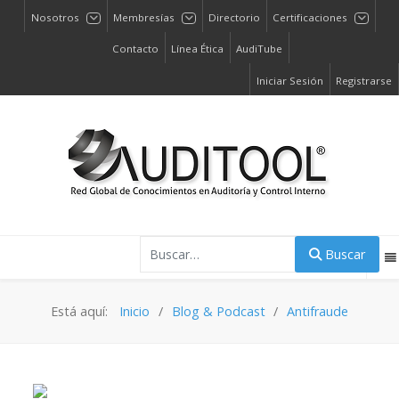
Nosotros
Membresías
Directorio
Certificaciones
Contacto
Línea Ética
AudiTube
Iniciar Sesión
Registrarse
Buscar
Buscar
Está aquí:
Inicio
Blog & Podcast
Antifraude