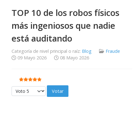
TOP 10 de los robos físicos
más ingeniosos que nadie
está auditando
Categoría de nivel principal o raíz:
Blog
Fraude
09 Mayo 2026
08 Mayo 2026
Ratio:
5
/
5
Por favor, vote