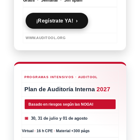
Gratis
·
Semanal
·
Sin spam
¡Regístrate YA! ›
WWW.AUDITOOL.ORG
PROGRAMAS INTENSIVOS · AUDITOOL
Plan de Auditoría Interna
2027
Basado en riesgos según las NOGAI
📅
30, 31 de julio y 01 de agosto
Virtual
·
16 h CPE
·
Material +300 págs