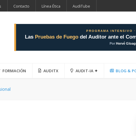
s
Contacto
Línea Ética
AudiTube
PROGRAMA INTENSIVO ·
Las
Pruebas de Fuego
del Auditor ante el Com
Por
Hervé Gloa
FORMACIÓN
AUDITX
AUDIT-IA ✦
BLOG & P
sional