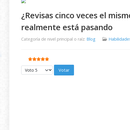
¿Revisas cinco veces el mis
realmente está pasando
Categoría de nivel principal o raíz:
Blog
Habilidade
Ratio:
5
/
5
Por favor, vote