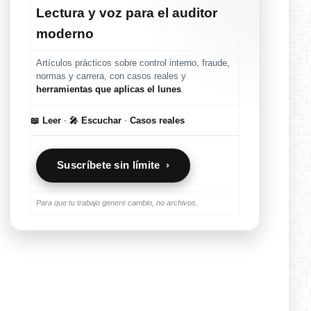
Lectura y voz para el auditor
moderno
Artículos prácticos sobre control interno, fraude,
normas y carrera, con casos reales y
herramientas que aplicas el lunes
.
📖 Leer
·
🎤 Escuchar
·
Casos reales
Suscríbete sin límite ›
Para que tu trabajo genere cambio, no archivos.