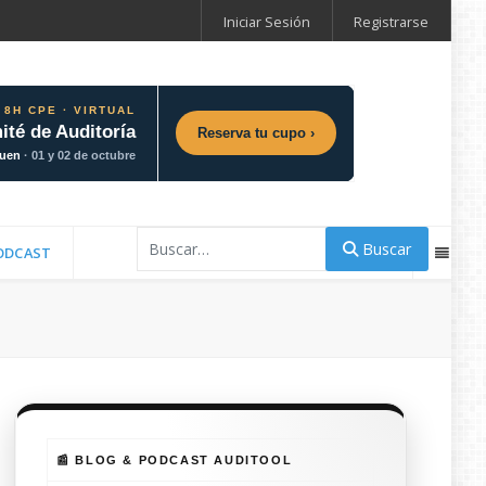
Iniciar Sesión
Registrarse
 8H CPE · VIRTUAL
ité de Auditoría
Reserva tu cupo ›
guen
· 01 y 02 de octubre
Buscar
Buscar
ODCAST
📰 BLOG & PODCAST AUDITOOL