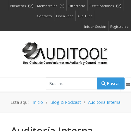
Nosotros
Membresías
Directorio
Certificaciones
Contacto
Línea Ética
AudiTube
Iniciar Sesión
Registrarse
Buscar
Buscar
Está aquí:
Inicio
Blog & Podcast
Auditoría Interna
Auditoría Interna