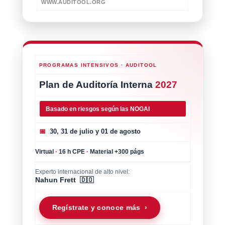
WWW.AUDITOOL.ORG
PROGRAMAS INTENSIVOS · AUDITOOL
Plan de Auditoría Interna
2027
Basado en riesgos según las NOGAI
📅
30, 31 de julio y 01 de agosto
Virtual
·
16 h CPE
·
Material +300 págs
Experto internacional de alto nivel:
Nahun Frett 🇩🇴
Regístrate y conoce más ›