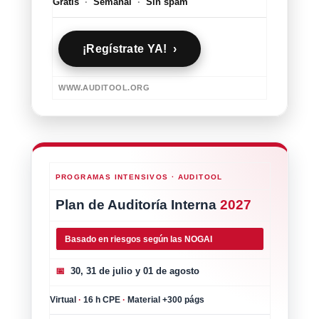
Gratis
·
Semanal
·
Sin spam
¡Regístrate YA! ›
WWW.AUDITOOL.ORG
PROGRAMAS INTENSIVOS · AUDITOOL
Plan de Auditoría Interna
2027
Basado en riesgos según las NOGAI
📅
30, 31 de julio y 01 de agosto
Virtual
·
16 h CPE
·
Material +300 págs