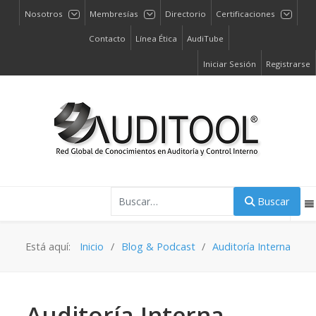
Nosotros
Membresías
Directorio
Certificaciones
Contacto
Línea Ética
AudiTube
Iniciar Sesión
Registrarse
Buscar
Buscar
Está aquí:
Inicio
Blog & Podcast
Auditoría Interna
Auditoría Interna