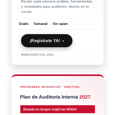
Recibe cada semana análisis, herramientas
y novedades para auditores, directo en tu
correo.
Gratis
·
Semanal
·
Sin spam
¡Regístrate YA! ›
WWW.AUDITOOL.ORG
PROGRAMAS INTENSIVOS · AUDITOOL
Plan de Auditoría Interna
2027
Basado en riesgos según las NOGAI