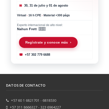
📅
30, 31 de julio y 01 de agosto
Virtual
·
16 h CPE
·
Material +300 págs
Experto internacional de alto nivel:
Nahun Frett 🇩🇴
Regístrate y conoce más ›
☎
+57 302 779 6688
DATOS DE CONTACTO
+57 60 1 6821701 - 6818530
+57 311 8666327 - 323 6964227