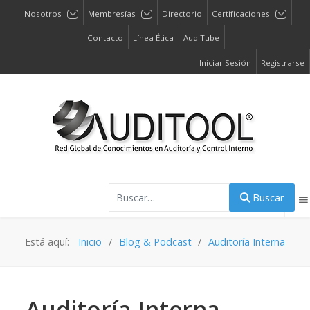
Nosotros
Membresías
Directorio
Certificaciones
Contacto
Línea Ética
AudiTube
Iniciar Sesión
Registrarse
Buscar
Buscar
Está aquí:
Inicio
Blog & Podcast
Auditoría Interna
Auditoría Interna