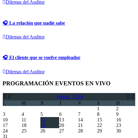
Dilemas del Auditor
🎧 La relación que nadie sabe
Dilemas del Auditor
🎧 El cliente que se vuelve empleador
Dilemas del Auditor
PROGRAMACIÓN EVENTOS EN VIVO
Agosto
2026
L
M
X
J
V
S
D
1
2
3
4
5
6
7
8
9
10
11
12
13
14
15
16
17
18
19
20
21
22
23
24
25
26
27
28
29
30
31