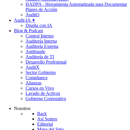
HADPA - Herramienta Automatizada para Documentar
Planes de Acción
AuditQ
Audit-IA ✦
Diseña con IA
Blog & Podcast
Control Interno
Auditoría Interna
Auditoría Externa
Antifraude
Auditoría de TI
Desarrollo Profesional
AuditX
Sector Gobierno
Compliance
Alianzas
Cursos en Vivo
Lavado de Activos
Gobierno Corporativo
Nosotros
Back
Así Somos
Editorial
Mapa del Sitio