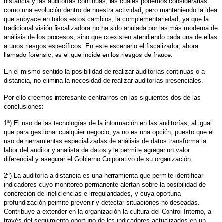
distancia y las auditorías continuas, las cuales podemos considerarlas
como una evolución dentro de nuestra actividad¸ pero manteniendo la idea
que subyace en todos estos cambios, la complementariedad, ya que la
tradicional visión fiscalizadora no ha sido anulada por las más moderna de
análisis de los procesos, sino que coexisten atendiendo cada una de ellas
a unos riesgos específicos. En este escenario el fiscalizador, ahora
llamado forensic, es el que incide en los riesgos de fraude.
En el mismo sentido la posibilidad de realizar auditorías continuas o a
distancia, no elimina la necesidad de realizar auditorías presenciales.
Por ello creemos interesante centrarnos en las siguientes dos de las
conclusiones:
1ª) El uso de las tecnologías de la información en las auditorías, al igual
que para gestionar cualquier negocio, ya no es una opción, puesto que el
uso de herramientas especializadas de análisis de datos transforma la
labor del auditor y analista de datos y le permite agregar un valor
diferencial y asegurar el Gobierno Corporativo de su organización.
2ª) La auditoría a distancia es una herramienta que permite identificar
indicadores cuyo monitoreo permanente alertan sobre la posibilidad de
concreción de ineficiencias e irregularidades, y cuya oportuna
profundización permite prevenir y detectar situaciones no deseadas.
Contribuye a extender en la organización la cultura del Control Interno, a
través del seguimiento oportuno de los indicadores actualizados en un