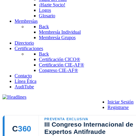
¡Hazte Socio!
Logos
Glosario
Membresías
Back
Membresía Individual
Membresía Grupos
Directorio
Certificaciones
Back
Certificación CICO®
Certificación CIE-AF®
Congreso CIE-AF®
Contacto
Línea Ética
AudiTube
Iniciar Sesión
Registrarse
PREVENTA EXCLUSIVA
III Congreso Internacional de
C
360
Expertos Antifraude