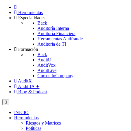
Herramientas
Especialidades
Back
Auditoría Interna
Auditoría Financiera
Herramientas Antifraude
Auditoria de TI
Formación
Back
AuditU
AuditVox
AuditLive
Cursos InCompany
AuditX
Audit-IA ✦
Blog & Podcast
INICIO
Herramientas
Riesgos y Matrices
Políticas