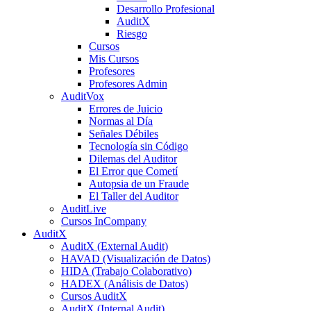
Desarrollo Profesional
AuditX
Riesgo
Cursos
Mis Cursos
Profesores
Profesores Admin
AuditVox
Errores de Juicio
Normas al Día
Señales Débiles
Tecnología sin Código
Dilemas del Auditor
El Error que Cometí
Autopsia de un Fraude
El Taller del Auditor
AuditLive
Cursos InCompany
AuditX
AuditX (External Audit)
HAVAD (Visualización de Datos)
HIDA (Trabajo Colaborativo)
HADEX (Análisis de Datos)
Cursos AuditX
AuditX (Internal Audit)