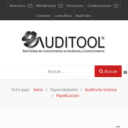
Nosotros
Membresías
Directorio
Certificaciones
Contacto
Línea Ética
AudiTube
Buscar
Buscar
Está aquí:
Inicio
Especialidades
Auditoría Interna
Planificación
≡