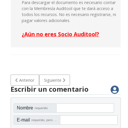
Para descargar el documento es necesario contar
con la Membresía Auditool que te dará acceso a
todos los recursos. No es necesario registrarse, ni
pagar valores adicionales.
¿
Aún no eres Socio Auditool?
Artículo anterior: C-PL 009 Cuestionario de auditoría para e
Artículo siguiente: C-PL 007 Cuestionario de 
Anterior
Siguiente
Escribir un comentario
Nombre
requerido
E-mail
requerido, pero no visible