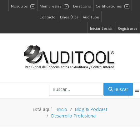
Nosotros
Membresías
Directorio
Certificaciones
Contacto
Línea Ética
AudiTube
Iniciar Sesión
Registrarse
Buscar
Buscar
Está aquí:
Inicio
Blog & Podcast
Desarrollo Profesional