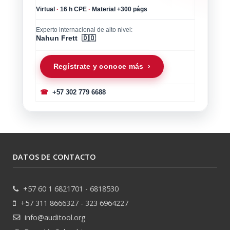
Virtual
·
16 h CPE
·
Material +300 págs
Experto internacional de alto nivel:
Nahun Frett 🇩🇴
Regístrate y conoce más ›
☎
+57 302 779 6688
DATOS DE CONTACTO
+57 60 1 6821701 - 6818530
+57 311 8666327 - 323 6964227
info@auditool.org