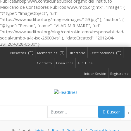
Pública&nbsp;www.contaduriapublica.org.mx del Instituto
Mexicano de Contadores Públicos www.imcp.org.mx", "image": {
"@type": "ImageObject", "url":
"https://www.auditool.org/images/images/159.jpg" }, "author": {
"@type": "Person", "name": "VLADIMIR MART", "url":
"https://www.auditool.org/blog/control-interno/responsabilidad-
social-rumbo-a-la-iso-26000-rs" }, "dateCreated": "2012-04-
28T20:43:28-05:00" }
Nosotros
Membresías
Directorio
Certificaciones
Contacto
Línea Ética
AudiTube
Iniciar Sesión
Registrarse
Buscar
Buscar
Está aquí:
Inicio
Blog & Podcast
Control Interno