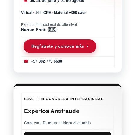
📅
30, 31 de julio y 01 de agosto
Virtual
·
16 h CPE
·
Material +300 págs
Experto internacional de alto nivel:
Nahun Frett 🇩🇴
Regístrate y conoce más ›
☎
+57 302 779 6688
C360 · III CONGRESO INTERNACIONAL
Expertos Antifraude
Conecta · Detecta · Lidera el cambio