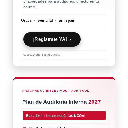
y novedades para auditores, directo en tu
correo.
Gratis
·
Semanal
·
Sin spam
¡Regístrate YA! ›
WWW.AUDITOOL.ORG
PROGRAMAS INTENSIVOS · AUDITOOL
Plan de Auditoría Interna
2027
Basado en riesgos según las NOGAI