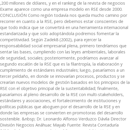
,200 millones de dólares, y en el ranking de la revista de negocios
Exame aparece como una empresa modelo en RSE desde 2000.
CONCLUSIÓN Como región todavía nos queda mucho camino por
recorrer en cuanto a la RSE, pero debemos estar conscientes de
que todo indica que se convertirá en una herramienta internacional
estandarizada y que solo adoptándola podremos fomentar la
competitividad. Según Zadek8 (2002), para ejercer la
responsabilidad social empresarial plena, primero tendríamos que
sentar las bases, cumpliendo con las leyes ambientales, laborales
de seguridad, sociales; posteriormente, podríamos avanzar al
segundo escalón de la RSE que es la filantropía, la elaboración y
cumplimiento de estándares industriales; luego, pasaríamos a un
tercer peldaño, en donde se innovarían procesos, productos y se
crearían nuevos modelos de gestión basados en los principios de la
RSE con el objetivo principal de la sustentabilidad; finalmente,
pasaríamos al pleno desarrollo de la RSE con multi-stakeholders,
estándares y asociaciones, el fortalecimiento de instituciones y
políticas públicas que aboguen por el desarrollo de la RSE y en
donde las empresas se convierten en promotoras del desarrollo
sostenible. &nbsp; Dr. Leonardo Alfonso Verduzco Dávila Director
División Negocios Anáhuac Mayab Fuente: Revista Contaduría