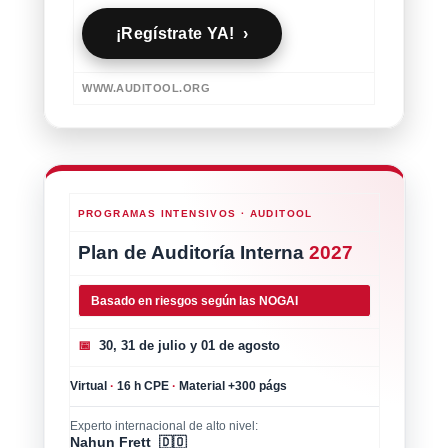
¡Regístrate YA! ›
WWW.AUDITOOL.ORG
PROGRAMAS INTENSIVOS · AUDITOOL
Plan de Auditoría Interna
2027
Basado en riesgos según las NOGAI
📅
30, 31 de julio y 01 de agosto
Virtual
·
16 h CPE
·
Material +300 págs
Experto internacional de alto nivel:
Nahun Frett 🇩🇴