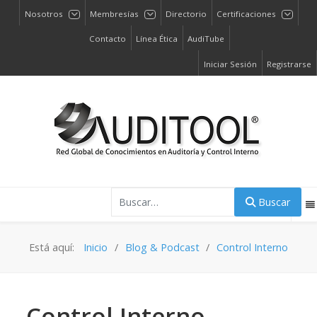
Nosotros
Membresías
Directorio
Certificaciones
Contacto
Línea Ética
AudiTube
Iniciar Sesión
Registrarse
Buscar
Buscar
Está aquí:
Inicio
Blog & Podcast
Control Interno
Control Interno