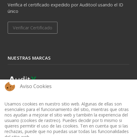
Verifica el certificado expedido por Auditool usando el ID
único
Verificar Certificado
NUESTRAS MARCAS
Aviso Cookies
Usamos cookies en nuestro sitio web. Algunas de ellas son
esenciales para el funcionamiento del sitio, mientras que otras
nos ayudan a mejorar el sitio web y también la experiencia del
usuario (cookies de rastreo). Puedes decidir por ti mismo si
quieres permitir el uso de las cookies. Ten en cuenta que si las
rechazas, puede que no puedas usar todas las funcionalidades
del sitio web.