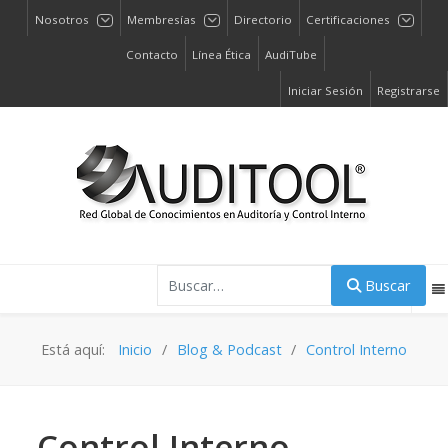
Nosotros
Membresías
Directorio
Certificaciones
Contacto
Línea Ética
AudiTube
Iniciar Sesión
Registrarse
Buscar
Buscar
Está aquí:
Inicio
Blog & Podcast
Control Interno
Control Interno