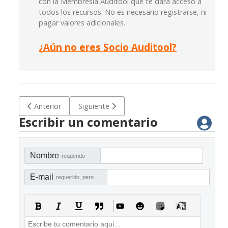
con la Membresía Auditool que te dará acceso a
todos los recursos. No es necesario registrarse, ni
pagar valores adicionales.
¿
Aún no eres Socio Auditool?
Artículo anterior: Checklist para implementar nuevas práctic
Artículo siguiente: Checklist para revisar el
Anterior
Siguiente
Escribir un comentario
Nombre
requerido
E-mail
requerido, pero no visible