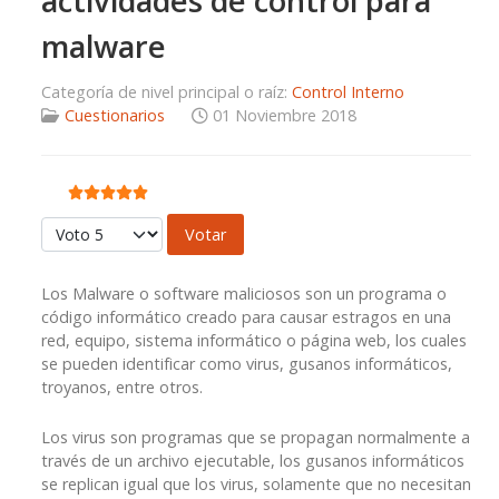
actividades de control para
malware
Categoría de nivel principal o raíz:
Control Interno
Cuestionarios
01 Noviembre 2018
Ratio:
5
/
5
Por favor, vote
Los Malware o software maliciosos son un programa o
código informático creado para causar estragos en una
red, equipo, sistema informático o página web, los cuales
se pueden identificar como virus, gusanos informáticos,
troyanos, entre otros.
Los virus son programas que se propagan normalmente a
través de un archivo ejecutable, los gusanos informáticos
se replican igual que los virus, solamente que no necesitan