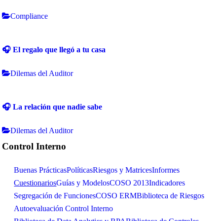
Compliance
🎧 El regalo que llegó a tu casa
Dilemas del Auditor
🎧 La relación que nadie sabe
Dilemas del Auditor
Control Interno
Buenas Prácticas
Políticas
Riesgos y Matrices
Informes
Cuestionarios
Guías y Modelos
COSO 2013
Indicadores
Segregación de Funciones
COSO ERM
Biblioteca de Riesgos
Autoevaluación Control Interno