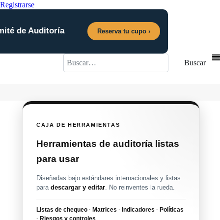
Registrarse
mité de Auditoría
Reserva tu cupo ›
Buscar
Buscar
CAJA DE HERRAMIENTAS
Herramientas de auditoría listas
para usar
Diseñadas bajo estándares internacionales y listas
para
descargar y editar
. No reinventes la rueda.
Listas de chequeo
·
Matrices
·
Indicadores
·
Políticas
·
Riesgos y controles