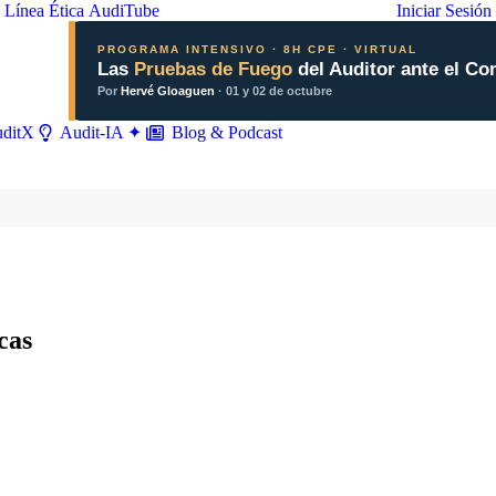
Línea Ética
AudiTube
Iniciar Sesión
PROGRAMA INTENSIVO · 8H CPE · VIRTUAL
Las
Pruebas de Fuego
del Auditor ante el Co
Por
Hervé Gloaguen
· 01 y 02 de octubre
ditX
Blog & Podcast
Audit-IA ✦
cas