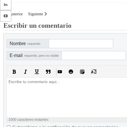
Artículo anterior: Checklist para revisar el riesgo de fraude para el CEO
Artículo siguiente: Checklist para revisar actividades de cont
Anterior
Siguiente
Escribir un comentario
Nombre
requerido
E-mail
requerido, pero no visible
1000
caracteres restantes