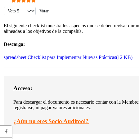
Ratio:
5
/
5
Por favor, vote
El siguiente checklist muestra los aspectos que se deben revisar dura
alineadas a los objetivos de la compañía.
Descarga:
spreadsheet
Checklist para Implementar Nuevas Prácticas
(
12 KB
)
Acceso:
Para descargar el documento es necesario contar con la Membresí
registrarse, ni pagar valores adicionales.
¿
Aún no eres Socio Auditool?