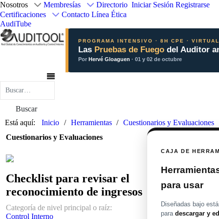
Nosotros
Membresías
Directorio
Iniciar Sesión
Registrarse
Certificaciones
Contacto
Línea Ética
AudiTube
PROGRAMA INTENSIVO · 8H CPE · VIRTUA
Las
Pruebas de Fuego
del Auditor a
Por
Hervé Gloaguen
· 01 y 02 de octubre
Buscar
Buscar
Está aquí:
Inicio
Herramientas
Cuestionarios y Evaluaciones
Cuestionarios y Evaluaciones
CAJA DE HERRA
Herramientas 
Checklist para revisar el
para usar
reconocimiento de ingresos
Diseñadas bajo están
Categoría de nivel principal o raíz:
para
descargar y ed
Control Interno