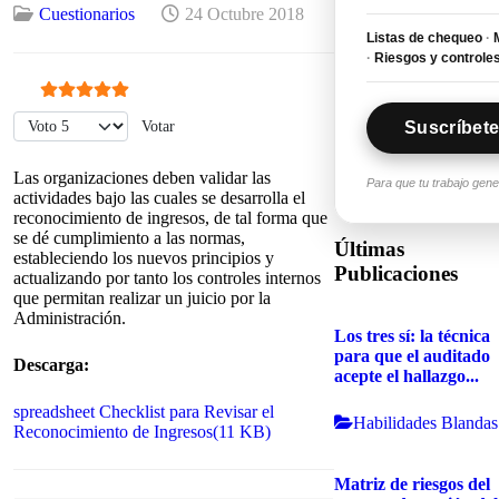
Cuestionarios
24 Octubre 2018
Listas de chequeo
·
M
·
Riesgos y controle
Ratio:
5
/
5
Por favor, vote
Suscríbete
Las organizaciones deben validar las
Para que tu trabajo gen
actividades bajo las cuales se desarrolla el
reconocimiento de ingresos, de tal forma que
se dé cumplimiento a las normas,
Últimas
estableciendo los nuevos principios y
Publicaciones
actualizando por tanto los controles internos
que permitan realizar un juicio por la
Administración.
Los tres sí: la técnica
para que el auditado
Descarga:
acepte el hallazgo...
spreadsheet
Checklist para Revisar el
Habilidades Blandas
Reconocimiento de Ingresos
(
11 KB
)
Matriz de riesgos del