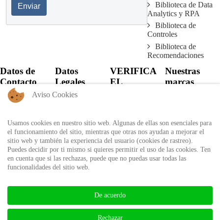
Biblioteca de Data
Enviar
Analytics y RPA
Biblioteca de
Controles
Biblioteca de
Recomendaciones
Datos de
Datos
VERIFICA
Nuestras
Contacto
Legales
EL
marcas
CERTIFICADO
Aviso Cookies
+57 60 1
Política de
6821701 -
Privacidad
Verifica el
6818530
certificado
Usamos cookies en nuestro sitio web. Algunas de ellas son esenciales para
Política de Uso
+57 311
expedido por
el funcionamiento del sitio, mientras que otras nos ayudan a mejorar el
Autorización
8666327 - 323
Auditool usando
sitio web y también la experiencia del usuario (cookies de rastreo).
de tratamiento de
6964227
el ID único
Puedes decidir por ti mismo si quieres permitir el uso de las cookies. Ten
datos personales
en cuenta que si las rechazas, puede que no puedas usar todas las
info@auditool.org
funcionalidades del sitio web.
Bogotá,
Verificar
Colombia
Certificado
De acuerdo
BIBLIOTECA AUDITOOL -
Rechazar