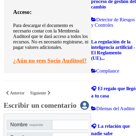
proceso de gestión del
cambio
Acceso:
Detector de Riesgos
y Controles
Para descargar el documento es
necesario contar con la Membresía
Auditool que te dará acceso a todos los
La regulación de la
recursos. No es necesario registrarse, ni
inteligencia artificial -
pagar valores adicionales.
El Reglamento
(UE)...
¿
Aún no eres Socio Auditool?
Compliance
🎧 El regalo que llegó
Artículo anterior: Checklist para revisar actividades de control para malwar
Artículo siguiente: Checklist para elaborar y revisar la infor
Anterior
Siguiente
a tu casa
Escribir un comentario
Dilemas del Auditor
Nombre
requerido
🎧 La relación que
nadie sabe