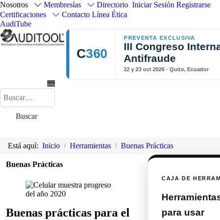
Nosotros
Membresías
Directorio
Iniciar Sesión
Registrarse
Certificaciones
Contacto
Línea Ética
AudiTube
PREVENTA EXCLUSIVA
III Congreso Intern
C
360
Antifraude
22 y 23 oct 2026 · Quito, Ecuador
Buscar
Buscar
Está aquí:
Inicio
Herramientas
Buenas Prácticas
Buenas Prácticas
CAJA DE HERRA
Herramientas 
Buenas prácticas para el
para usar