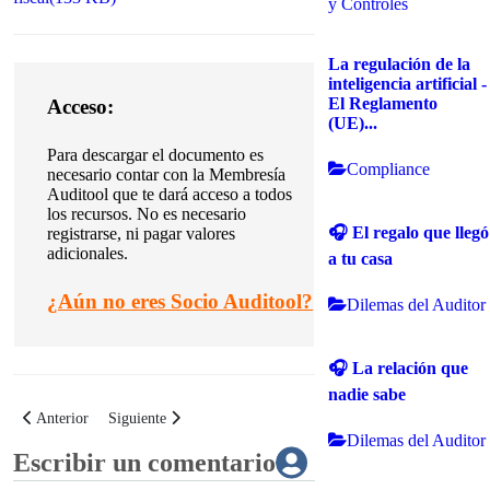
y Controles
La regulación de la
inteligencia artificial -
El Reglamento
Acceso:
(UE)...
Para descargar el documento es
Compliance
necesario contar con la Membresía
Auditool que te dará acceso a todos
los recursos. No es necesario
🎧 El regalo que llegó
registrarse, ni pagar valores
adicionales.
a tu casa
¿
Aún no eres Socio Auditool?
Dilemas del Auditor
🎧 La relación que
nadie sabe
Artículo anterior: Buenas prácticas para el cierre contable remotamente
Artículo siguiente: Buenas prácticas para gestionar los ries
Anterior
Siguiente
Dilemas del Auditor
Escribir un comentario