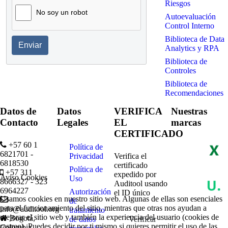
Riesgos
No soy un robot
Autoevaluación
Control Interno
Biblioteca de Data
Enviar
Analytics y RPA
Biblioteca de
Controles
Biblioteca de
Recomendaciones
Datos de
Datos
VERIFICA
Nuestras
Contacto
Legales
EL
marcas
CERTIFICADO
+57 60 1
Política de
6821701 -
Privacidad
Verifica el
6818530
certificado
Política de
+57 311
expedido por
Aviso Cookies
Uso
8666327 - 323
Auditool usando
6964227
Autorización
el ID único
Usamos cookies en nuestro sitio web. Algunas de ellas son esenciales
de
para el funcionamiento del sitio, mientras que otras nos ayudan a
info@auditool.org
tratamiento
mejorar el sitio web y también la experiencia del usuario (cookies de
Bogotá,
de datos
Verificar
rastreo). Puedes decidir por ti mismo si quieres permitir el uso de las
Colombia