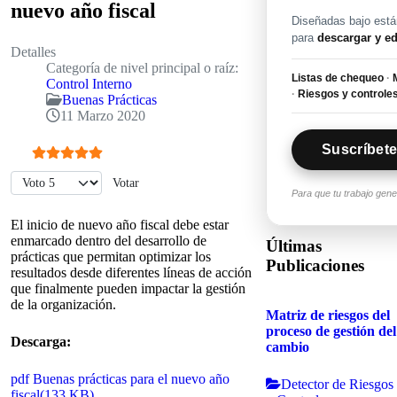
nuevo año fiscal
Diseñadas bajo están
para
descargar y ed
Detalles
Categoría de nivel principal o raíz:
Listas de chequeo
·
M
Control Interno
·
Riesgos y controle
Buenas Prácticas
11 Marzo 2020
Suscríbete
Ratio:
5
/
5
Por favor, vote
Para que tu trabajo gen
El inicio de nuevo año fiscal debe estar
enmarcado dentro del desarrollo de
Últimas
prácticas que permitan optimizar los
Publicaciones
resultados desde diferentes líneas de acción
que finalmente pueden impactar la gestión
de la organización.
Matriz de riesgos del
proceso de gestión del
Descarga:
cambio
pdf
Buenas prácticas para el nuevo año
Detector de Riesgos
fiscal
(
133 KB
)