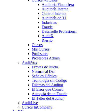
Cursos Virtuales
Auditoría Financiera
Auditoría Interna
Control Interno
Auditoría de TI
Industrias
Fraude
Desarrollo Profesional
AuditX
Riesgo
Cursos
Mis Cursos
Profesores
Profesores Admin
AuditVox
Errores de Juicio
Normas al Día
Señales Débiles
Tecnología sin Código
Dilemas del Auditor
El Error que Cometí
Autopsia de un Fraude
El Taller del Auditor
AuditLive
Cursos InCompany