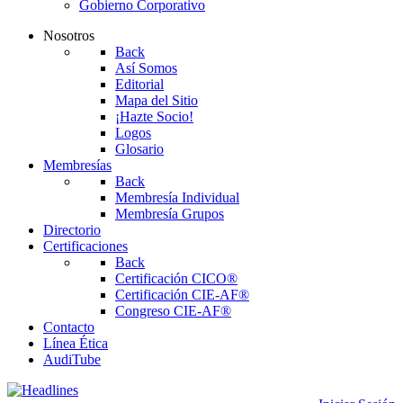
Gobierno Corporativo
Nosotros
Back
Así Somos
Editorial
Mapa del Sitio
¡Hazte Socio!
Logos
Glosario
Membresías
Back
Membresía Individual
Membresía Grupos
Directorio
Certificaciones
Back
Certificación CICO®
Certificación CIE-AF®
Congreso CIE-AF®
Contacto
Línea Ética
AudiTube