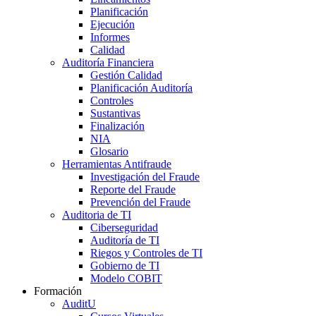
Planificación
Ejecución
Informes
Calidad
Auditoría Financiera
Gestión Calidad
Planificación Auditoría
Controles
Sustantivas
Finalización
NIA
Glosario
Herramientas Antifraude
Investigación del Fraude
Reporte del Fraude
Prevención del Fraude
Auditoria de TI
Ciberseguridad
Auditoría de TI
Riegos y Controles de TI
Gobierno de TI
Modelo COBIT
Formación
AuditU