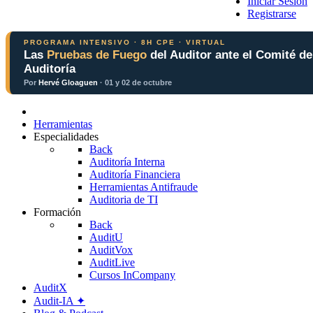
Iniciar Sesión
Registrarse
PROGRAMA INTENSIVO · 8H CPE · VIRTUAL
Las
Pruebas de Fuego
del Auditor ante el Comité de
Auditoría
Por
Hervé Gloaguen
· 01 y 02 de octubre
Herramientas
Especialidades
Back
Auditoría Interna
Auditoría Financiera
Herramientas Antifraude
Auditoria de TI
Formación
Back
AuditU
AuditVox
AuditLive
Cursos InCompany
AuditX
Audit-IA ✦