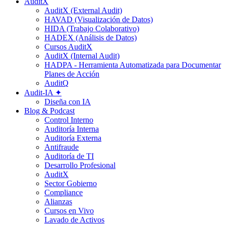
AuditX
AuditX (External Audit)
HAVAD (Visualización de Datos)
HIDA (Trabajo Colaborativo)
HADEX (Análisis de Datos)
Cursos AuditX
AuditX (Internal Audit)
HADPA - Herramienta Automatizada para Documentar
Planes de Acción
AuditQ
Audit-IA ✦
Diseña con IA
Blog & Podcast
Control Interno
Auditoría Interna
Auditoría Externa
Antifraude
Auditoría de TI
Desarrollo Profesional
AuditX
Sector Gobierno
Compliance
Alianzas
Cursos en Vivo
Lavado de Activos