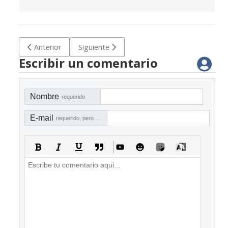
Artículo anterior: Buenas prácticas para diseñar un plan ant
Artículo siguiente: Buenas prácticas para la
Anterior
Siguiente
Escribir un comentario
Nombre
requerido
E-mail
requerido, pero no visible