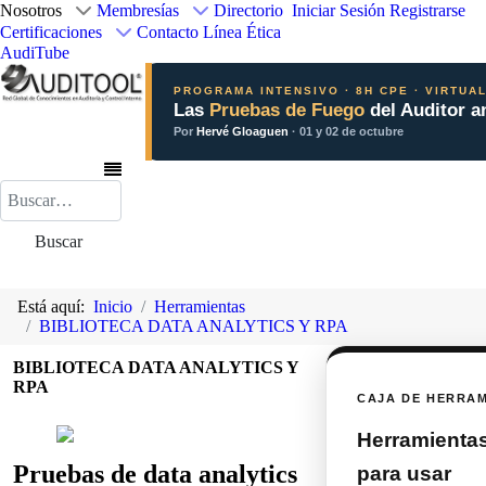
Nosotros
Membresías
Directorio
Iniciar Sesión
Registrarse
Certificaciones
Contacto
Línea Ética
AudiTube
PROGRAMA INTENSIVO · 8H CPE · VIRTUA
Las
Pruebas de Fuego
del Auditor a
Por
Hervé Gloaguen
· 01 y 02 de octubre
Buscar
Buscar
Está aquí:
Inicio
Herramientas
BIBLIOTECA DATA ANALYTICS Y RPA
BIBLIOTECA DATA ANALYTICS Y
RPA
CAJA DE HERRA
Herramientas 
Pruebas de data analytics
para usar