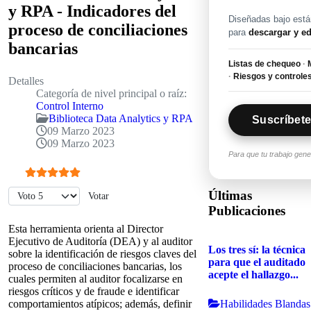
y RPA - Indicadores del
Diseñadas bajo están
proceso de conciliaciones
para
descargar y ed
bancarias
Listas de chequeo
·
M
·
Riesgos y controle
Detalles
Categoría de nivel principal o raíz:
Control Interno
Biblioteca Data Analytics y RPA
Suscríbete
09 Marzo 2023
09 Marzo 2023
Para que tu trabajo gen
Ratio:
5
/
5
Por favor, vote
Últimas
Publicaciones
Esta herramienta orienta al Director
Ejecutivo de Auditoría (DEA) y al auditor
Los tres sí: la técnica
sobre la identificación de riesgos claves del
para que el auditado
proceso de conciliaciones bancarias, los
acepte el hallazgo...
cuales permiten al auditor focalizarse en
riesgos críticos y de fraude e identificar
Habilidades Blandas
comportamientos atípicos; además, definir