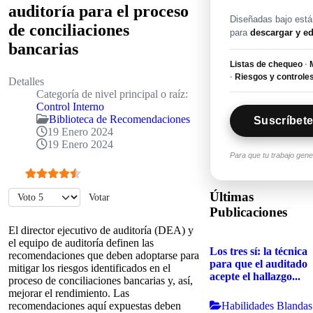
auditoría para el proceso
Diseñadas bajo están
de conciliaciones
para
descargar y ed
bancarias
Listas de chequeo
·
M
·
Riesgos y controle
Detalles
Categoría de nivel principal o raíz:
Control Interno
Biblioteca de Recomendaciones
Suscríbete
19 Enero 2024
19 Enero 2024
Para que tu trabajo gen
Ratio:
4.5
/
5
Por favor, vote
Últimas
Publicaciones
El director ejecutivo de auditoría (DEA) y
el equipo de auditoría definen las
Los tres sí: la técnica
recomendaciones que deben adoptarse para
para que el auditado
mitigar los riesgos identificados en el
acepte el hallazgo...
proceso de conciliaciones bancarias y, así,
mejorar el rendimiento. Las
Habilidades Blandas
recomendaciones aquí expuestas deben