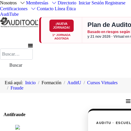
Nosotros
Membresías
Directorio
Iniciar Sesión
Registrarse
Certificaciones
Contacto
Línea Ética
AudiTube
Plan de Audito
¡NUEVA
JORNADA!
Basado en riesgos según
1ª JORNADA
y 21 nov 2026 · Virtual en
AGOTADA
Buscar
Buscar
Está aquí:
Inicio
Formación
AuditU
Cursos Virtuales
Fraude
≡
Antifraude
AUDITU · ESCUE