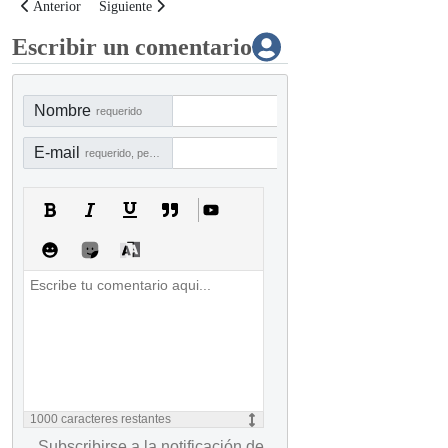
Artículo anterior: Curso Virtual: Gestión del riesgo, auditoría y fraude en
Artículo siguiente: Curso virtual: Fraude y auditoría en el pr
Anterior
Siguiente
Escribir un comentario
Nombre
requerido
E-mail
requerido, pero no visible
1000
caracteres restantes
Subscribirse a la notificación de