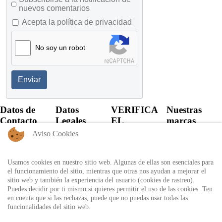
nuevos comentarios
Acepta la política de privacidad
No soy un robot
Enviar
Datos de
Datos
VERIFICA
Nuestras
Contacto
Legales
EL
marcas
CERTIFICADO
Aviso Cookies
+57 60 1
Política de
6821701 -
Privacidad
Verifica el
6818530
certificado
Usamos cookies en nuestro sitio web. Algunas de ellas son esenciales para
Política de
+57 311
expedido por
el funcionamiento del sitio, mientras que otras nos ayudan a mejorar el
Uso
8666327 - 323
Auditool usando
sitio web y también la experiencia del usuario (cookies de rastreo).
6964227
Autorización
el ID único
Puedes decidir por ti mismo si quieres permitir el uso de las cookies. Ten
de
en cuenta que si las rechazas, puede que no puedas usar todas las
info@auditool.org
tratamiento
funcionalidades del sitio web.
Bogotá,
de datos
Verificar