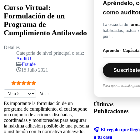
Apréndelo, ce
Curso Virtual:
como audito
Formulación de un
Programa de
La escuela de
forma
habilidades, actuali
Cumplimiento Antilavado
perfil.
Detalles
Aprende
·
Capácita
Categoría de nivel principal o raíz:
AuditU
Fraude
15 Julio 2021
Suscríbete
Para que tu trabajo gen
Ratio:
5
/
5
Por favor, vote
Es importante la formulación de un
Últimas
programa de cumplimiento, el cual supone
Publicaciones
un conjunto de acciones diseñadas,
coordinadas y monitoreadas para asegurar
la máxima adhesión posible de una persona
🎧 El regalo que llegó
o institución con la normativa antilavado.
a tu casa